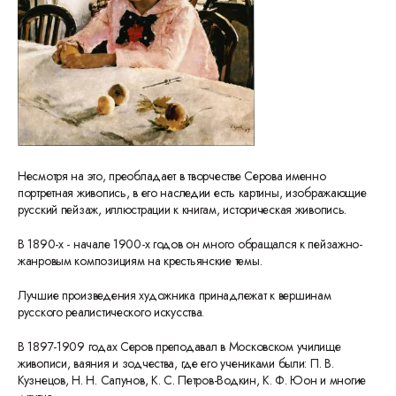
Несмотря на это, преобладает в творчестве Серова именно
портретная живопись, в его наследии есть картины, изображающие
русский пейзаж, иллюстрации к книгам, историческая живопись.
В 1890-х - начале 1900-х годов он много обращался к пейзажно-
жанровым композициям на крестьянские темы.
Лучшие произведения художника принадлежат к вершинам
русского реалистического искусства.
В 1897-1909 годах Серов преподавал в Московском училище
живописи, ваяния и зодчества, где его учениками были: П. В.
Кузнецов, Н. Н. Сапунов, К. С. Петров-Водкин, К. Ф. Юон и многие