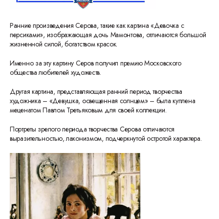
Ранние произведения Серова, такие как картина «Девочка с
персиками», изображающая дочь Мамонтова, отличаются большой
жизненной силой, богатством красок.
Именно за эту картину Серов получил премию Московского
общества любителей художеств.
Другая картина, представляющая ранний период творчества
художника – «Девушка, освещенная солнцем» – была куплена
меценатом Павлом Третьяковым для своей коллекции.
Портреты зрелого периода творчества Серова отличаются
выразительностью, лаконизмом, подчеркнутой остротой характера.