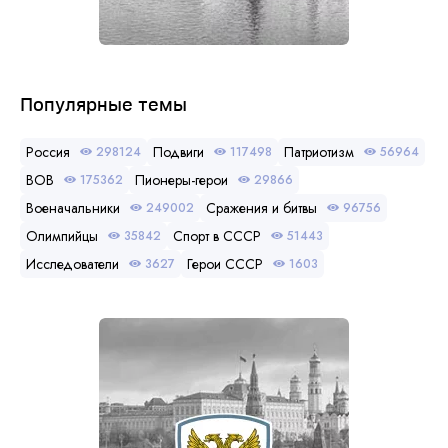
Популярные темы
Россия
Подвиги
Патриотизм
298124
117498
56964
ВОВ
Пионеры-герои
175362
29866
Военачальники
Сражения и битвы
249002
96756
Олимпийцы
Спорт в СССР
35842
51443
Исследователи
Герои СССР
3627
1603