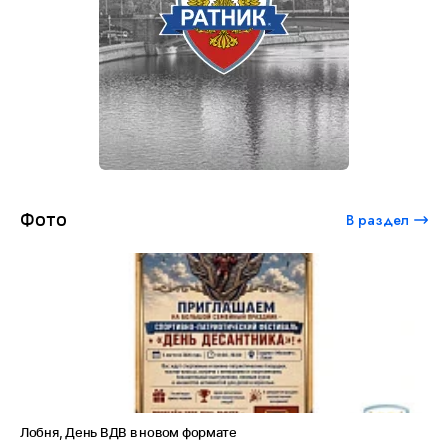
Фото
В раздел
Лобня, День ВДВ в новом формате
Аме