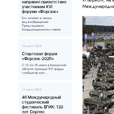
«Патриот», на 
направил приветствие
Международный
участникам XVI
форума «Форсаж»
Его зачитал в своем
видеообращении
Председатель
Координационного совета
форума, ...
15 июля 2026
Стартовал форум
«Форсаж-2026»
С 12 по 18 июля в Калужской
области проходит XVI форум
сообществ мол...
11 июня 2026
46 Международный
студенческий
фестиваль ВГИК: 120
лет Сергею