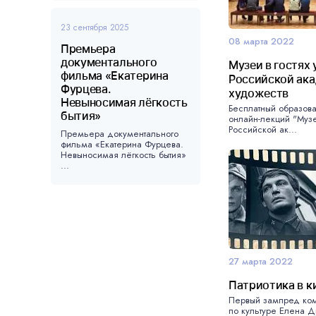
23 сентября 2025
08 марта 2022
Премьера
документального
Музеи в гостях 
фильма «Екатерина
Российской ак
Фурцева.
художеств
Невыносимая лёгкость
Бесплатный образов
бытия»
онлайн-лекций "Музеи
Российской ак...
Премьера документального
фильма «Екатерина Фурцева.
Невыносимая лёгкость бытия»
...
27 марта 2022
Патриотика в к
Первый зампред ком
по культуре Елена 