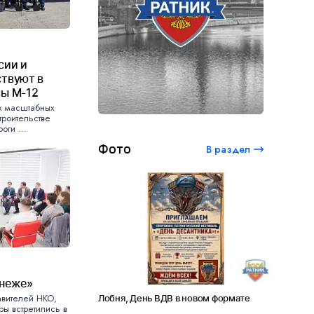
сии и
ствуют в
сы М-12
х масштабных
троительстве
оги ...
Фото
В раздел
енеже»
авителей НКО,
студенческий
Лобня, День ВДВ в новом формате
Амет-Хан Су
ры встретились в
0 лет Сергею