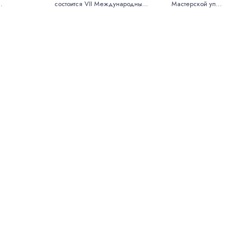
.
состоится VII Международны...
Мастерской уп...
Герасимову