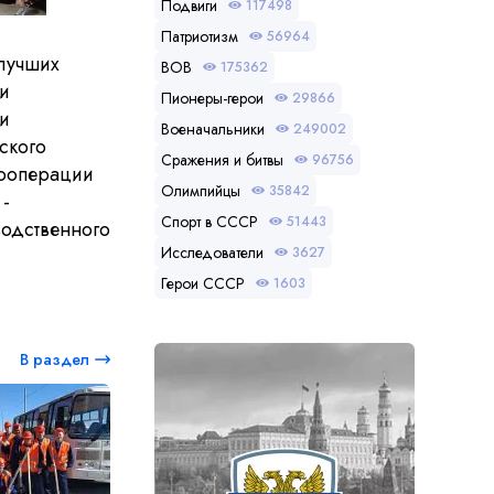
Подвиги
117498
Патриотизм
56964
лучших
ВОВ
175362
и
Пионеры-герои
29866
 и
Военачальники
249002
ского
Сражения и битвы
96756
кооперации
Олимпийцы
35842
-
Спорт в СССР
51443
водственного
Исследователи
3627
Герои СССР
1603
В раздел