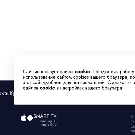
Сайт использует файлы
cookie
. Продолжая работу
использование сайтом cookies вашего браузера, к
этот сайт удобнее для пользователей. Однако, вы
файлов
cookie
в настройках вашего браузера.
акты
Культура
Спорт
Телеканал
SMART TV
© 
Samsung LG
св
Android TV
14
пе