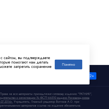
 с сайтом, вы подтверждаете
оторые помогают нам делать
Понятно
 можете запретить сохранение
Права на все материалы принадлежат сетевому изданию "РАТНИК",
идетельство о регистрации № ФС77-66510 выдано Роскомнадзором
.07.2016г.
Учредитель, Главный редактор Волчков А.О. при
репечатывании материалов ссылка на издание обязательна.