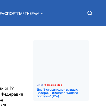
РА
СПОРТ
ПАРТНЕРАМ
23:25
Прямой эфир
и от 19
Д/ф "История связи в лицах:
Валерий Тимофеев "Колесо
й Федерации
фортуны" (12+)
ре