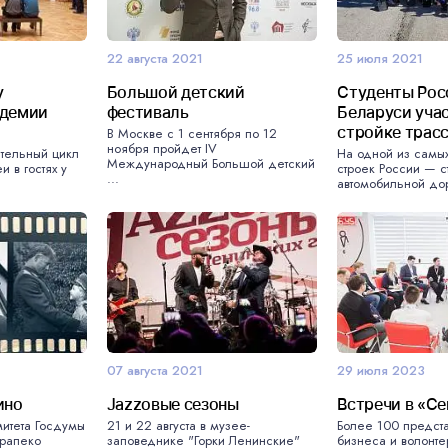
22 августа 2021
25 июля 2021
у
Большой детский
Студенты Рос
адемии
фестиваль
Беларуси уча
стройке трас
В Москве с 1 сентября по 12
ноября пройдет IV
ательный цикл
На одной из самы
Международный Большой детский
 в гостях у
строек России — с
...
автомобильной дор
07 августа 2021
29 июля 2023
ино
Jazzoвые сезоны
Встречи в «С
итета Госдумы
21 и 22 августа в музее-
Более 100 предст
46 Международный 
Драпеко
заповеднике "Горки Ленинские"
бизнеса и волонте
фестиваль ВГИК: 12