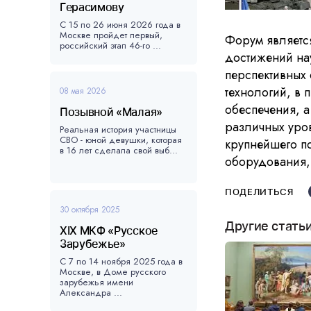
Герасимову
С 15 по 26 июня 2026 года в
Москве пройдет первый,
Форум являетс
российский этап 46-го ...
достижений на
перспективных 
технологий, в 
08 мая 2026
обеспечения, а
Позывной «Малая»
различных уро
Реальная история участницы
СВО - юной девушки, которая
крупнейшего п
в 16 лет сделала свой выб...
оборудования,
ПОДЕЛИТЬСЯ
30 октября 2025
Другие стать
XIX МКФ «Русское
Зарубежье»
С 7 по 14 ноября 2025 года в
Москве, в Доме русского
зарубежья имени
Александра ...