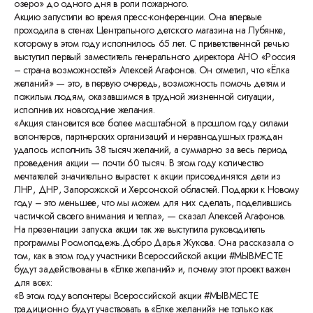
озеро» до одного дня в роли пожарного.
Акцию запустили во время пресс-конференции. Она впервые
проходила в стенах Центрального детского магазина на Лубянке,
которому в этом году исполнилось 65 лет. С приветственной речью
выступил первый заместитель генерального директора АНО «Россия
– страна возможностей» Алексей Агафонов. Он отметил, что «Ёлка
желаний» — это, в первую очередь, возможность помочь детям и
пожилым людям, оказавшимся в трудной жизненной ситуации,
исполнив их новогодние желания.
«Акция становится все более масштабной: в прошлом году силами
волонтеров, партнерских организаций и неравнодушных граждан
удалось исполнить 38 тысяч желаний, а суммарно за весь период
проведения акции — почти 60 тысяч. В этом году количество
мечтателей значительно вырастет: к акции присоединятся дети из
ЛНР, ДНР, Запорожской и Херсонской областей. Подарки к Новому
году – это меньшее, что мы можем для них сделать, поделившись
частичкой своего внимания и тепла», — сказал Алексей Агафонов.
На презентации запуска акции так же выступила руководитель
программы Росмолодежь.Добро Дарья Жукова. Она рассказала о
том, как в этом году участники Всероссийской акции #МЫВМЕСТЕ
будут задействованы в «Елке желаний» и, почему этот проект важен
для всех:
«В этом году волонтеры Всероссийской акции #МЫВМЕСТЕ
традиционно будут участвовать в «Елке желаний» не только как