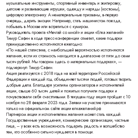
музыкальные инструменты, спортивный инвентарь и экипировку,
детские и развивающие игрушки, одежду и наряды (костюмы),
цифровую электронику. А нематериальные призваны, в-первую
очередь, дарить эмоции. Например, стать машинистом поезда,
побывать в Москве или встретиться с кумиром.
Руководитель проекта «Мечтай со мной» и акции «Елка желаний»
Тимур Сафин в ходе пресс-конференции отметил, какие подарки
преимущественно исполняются ежегодно:
«По нашей статистике, с наибольшей вероятностью исполняются
желания, если их стоимость находится в диапазоне от пяти до семи
тысяч рублей. Мы говорим здесь о материальных подарках», —
подчеркнул Тимур Сафин.
Акция реализуется с 2018 года на всей территории Российской
Федерации и каждый год объединяет тысячи людей, готовых творить
добрые дела. Благодаря усилиям организаторов и исполнителей
акции, свыше 60 тысяч детей и пожилых получили подарки и
почувствовали себя счастливыми. В текущем году акция пройдет с 10
ноября по 28 февраля 2023 года. Заявки на участие принимаются
только на официальном сайте акции елкажеланий.рф
Партнером акции и исполнителем желания может стать каждый.
Государственные учреждения, коммерческие организации, частные
лица, – у всех есть возможность подарить радость и волшебство
тем, кто особенно сильно нуждается в помощи.