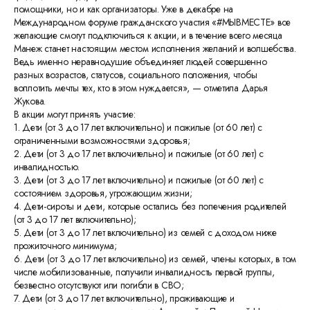
помощники, но и как организаторы. Уже в декабре на
Международном форуме гражданского участия «#МЫВМЕСТЕ» все
желающие смогут подключиться к акции, и в течение всего месяца
Манеж станет настоящим местом исполнения желаний и волшебства.
Ведь именно неравнодушие объединяет людей совершенно
разных возрастов, статусов, социального положения, чтобы
воплотить мечты тех, кто в этом нуждается», — отметила Дарья
Жукова.
В акции могут принять участие:
1. Дети (от 3 до 17 лет включительно) и пожилые (от 60 лет) с
ограниченными возможностями здоровья;
2. Дети (от 3 до 17 лет включительно) и пожилые (от 60 лет) с
инвалидностью.
3. Дети (от 3 до 17 лет включительно) и пожилые (от 60 лет) с
состоянием здоровья, угрожающим жизни;
4. Дети-сироты и дети, которые остались без попечения родителей
(от 3 до 17 лет включительно);
5. Дети (от 3 до 17 лет включительно) из семей с доходом ниже
прожиточного минимума;
6. Дети (от 3 до 17 лет включительно) из семей, члены которых, в том
числе мобилизованные, получили инвалидность первой группы,
безвестно отсутствуют или погибли в СВО;
7. Дети (от 3 до 17 лет включительно), проживающие и