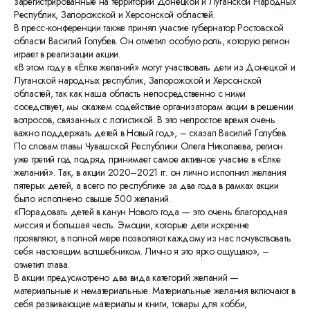
зарегистрированные на территории Донецкой и Луганской Народных
Республик, Запорожской и Херсонской областей.
В пресс-конференции также принял участие губернатор Ростовской
области Василий Голубев. Он отметил особую роль, которую регион
играет в реализации акции.
«В этом году в «Ёлке желаний» могут участвовать дети из Донецкой и
Луганской народных республик, Запорожской и Херсонской
областей, так как наша область непосредственно с ними
соседствует, мы окажем содействие организаторам акции в решении
вопросов, связанных с логистикой. В это непростое время очень
важно поддержать детей в Новый год», – сказал Василий Голубев.
По словам главы Чувашской Республики Олега Николаева, регион
уже третий год подряд принимает самое активное участие в «Ёлке
желаний». Так, в акции 2020–2021 гг. он лично исполнил желания
пятерых детей, а всего по республике за два года в рамках акции
было исполнено свыше 500 желаний.
«Порадовать детей в канун Нового года — это очень благородная
миссия и большая честь. Эмоции, которые дети искренне
проявляют, в полной мере позволяют каждому из нас почувствовать
себя настоящим волшебником. Лично я это ярко ощущаю», –
отметил глава.
В акции предусмотрено два вида категорий желаний —
материальные и нематериальные. Материальные желания включают в
себя развивающие материалы и книги, товары для хобби,