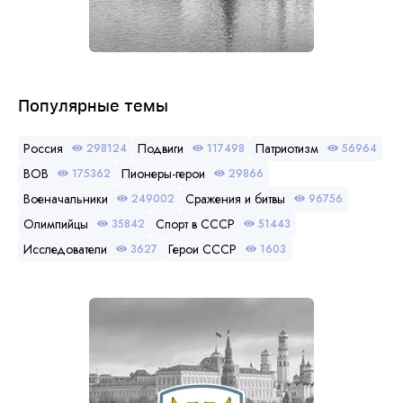
Популярные темы
Россия
Подвиги
Патриотизм
298124
117498
56964
ВОВ
Пионеры-герои
175362
29866
Военачальники
Сражения и битвы
249002
96756
Олимпийцы
Спорт в СССР
35842
51443
Исследователи
Герои СССР
3627
1603