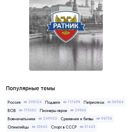
Популярные темы
Россия
Подвиги
Патриотизм
298124
117498
56964
ВОВ
Пионеры-герои
175362
29866
Военачальники
Сражения и битвы
249002
96756
Олимпийцы
Спорт в СССР
35842
51443