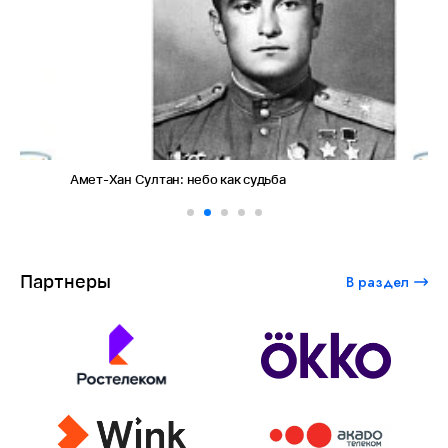
Амет-Хан Султан: небо как судьба
Пр
фо
Партнеры
В раздел