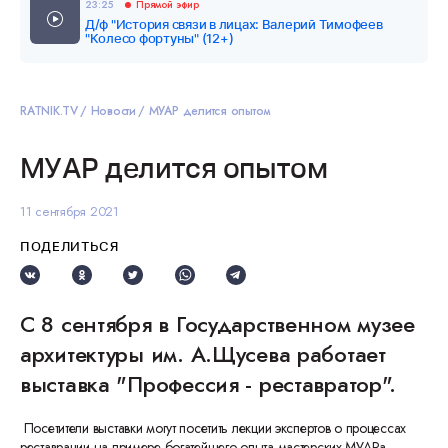
23:25
Прямой эфир
Д/ф "История связи в лицах: Валерий Тимофеев
"Колесо фортуны" (12+)
RATNIK.TV
Новости
МУАР делится опытом
МУАР делится опытом
11 сентября 2021
ПОДЕЛИТЬСЯ
С 8 сентября в Государственном музее
архитектуры им. А.Щусева работает
выставка "Профессия - реставратор".
Посетители выставки могут посетить лекции экспертов о процессах
реставрации на примере богатейшего опыта мастерских МУАРа.