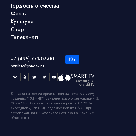
Гордость отечества
Факты
Культура
Спорт
Телеканал
+7 (495) 771-07-00
ratnik.tv@yandex.ru
SMART TV
Samsung LG
Android TV
© Права на все материалы принадлежат сетевому
изданию "РАТНИК",
свидетельство о регистрации №
ФС77-66510 выдано Роскомнадзором 14.07.2016г.
Учредитель, Главный редактор Волчков А.О. при
перепечатывании материалов ссылка на издание
обязательна.