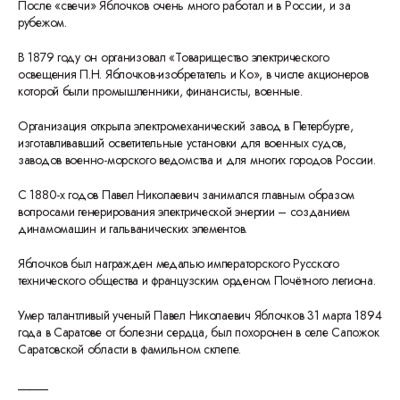
После «свечи» Яблочков очень много работал и в России, и за
рубежом.
В 1879 году он организовал «Товарищество электрического
освещения П.Н. Яблочков-изобретатель и Ко», в числе акционеров
которой были промышленники, финансисты, военные.
Организация открыла электромеханический завод в Петербурге,
изготавливавший осветительные установки для военных судов,
заводов военно-морского ведомства и для многих городов России.
С 1880-х годов Павел Николаевич занимался главным образом
вопросами генерирования электрической энергии – созданием
динамомашин и гальванических элементов.
Яблочков был награжден медалью императорского Русского
технического общества и французским орденом Почётного легиона.
Умер талантливый ученый Павел Николаевич Яблочков 31 марта 1894
года в Саратове от болезни сердца, был похоронен в селе Сапожок
Саратовской области в фамильном склепе.
_____