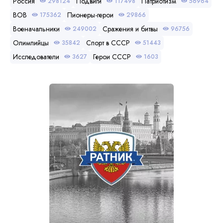
Россия
Подвиги
Патриотизм
298124
117498
56964
ВОВ
Пионеры-герои
175362
29866
Военачальники
Сражения и битвы
249002
96756
Олимпийцы
Спорт в СССР
35842
51443
Исследователи
Герои СССР
3627
1603