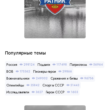
Популярные темы
Россия
Подвиги
Патриотизм
298124
117498
56964
ВОВ
Пионеры-герои
175362
29866
Военачальники
Сражения и битвы
249002
96756
Олимпийцы
Спорт в СССР
35842
51443
Исследователи
Герои СССР
3627
1603