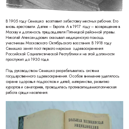
В 1905 году Семашко возглавил забастовку местных рабочих. Его
вновь арестовали. Далее – Европа. А в 1917 году – возвращение в
Москву и должность председателя Пятницкой районной управы.
Николай Александрович оказывал медицинскую помощь
участникам Московского Октябрьского восстания. В 1918 году
Семашко занял пост первого наркома здравоохранения
Российской Социалистической Республики и на этой должности
прослужил до 1930 года.
Под руководством Семашко разрабатывалась система
государственного здравоохранения. Особое внимание уделялось
охране здоровья подростков и детей, материнства, развитию
курортов и санаториев, проводилась противоэпидемиологическая
работа среди населения.