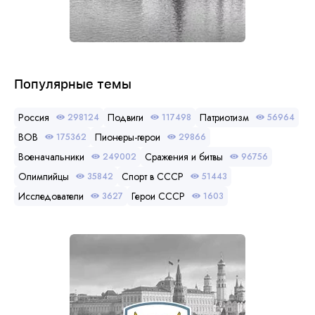
Популярные темы
Россия
Подвиги
Патриотизм
298124
117498
56964
ВОВ
Пионеры-герои
175362
29866
Военачальники
Сражения и битвы
249002
96756
Олимпийцы
Спорт в СССР
35842
51443
Исследователи
Герои СССР
3627
1603