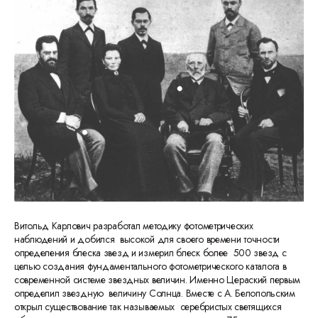
Витольд Карлович разработал методику фотометрических
наблюдений и добился высокой для своего времени точности
определения блеска звезд и измерил блеск более 500 звезд с
целью создания фундаментального фотометрического каталога в
современной системе звездных величин. Именно Цераский первым
определил звездную величину Солнца. Вместе с А. Белопольским
открыл существование так называемых серебристых светящихся