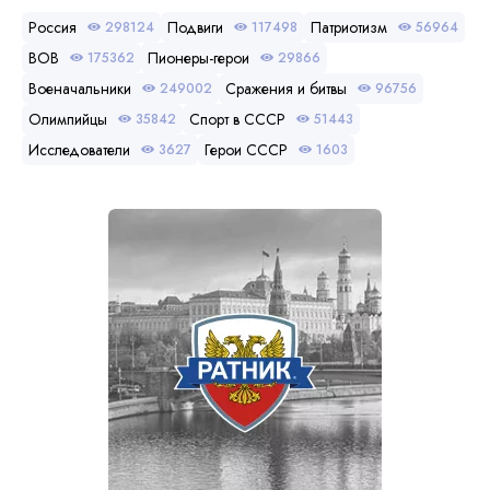
Россия
Подвиги
Патриотизм
298124
117498
56964
ВОВ
Пионеры-герои
175362
29866
Военачальники
Сражения и битвы
249002
96756
Олимпийцы
Спорт в СССР
35842
51443
Исследователи
Герои СССР
3627
1603