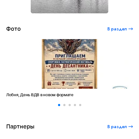
Фото
В раздел
Лобня, День ВДВ в новом формате
Ам
Партнеры
В раздел