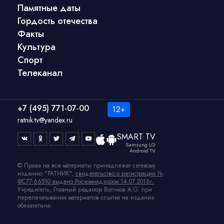
Памятные даты
Гордость отечества
Факты
Культура
Спорт
Телеканал
+7 (495) 771-07-00
ratnik.tv@yandex.ru
SMART TV
Samsung LG
Android TV
© Права на все материалы принадлежат сетевому
изданию "РАТНИК",
свидетельство о регистрации №
ФС77-66510 выдано Роскомнадзором 14.07.2016г.
Учредитель, Главный редактор Волчков А.О. при
перепечатывании материалов ссылка на издание
обязательна.