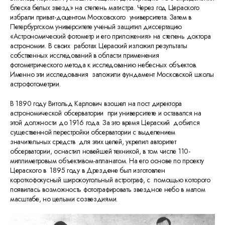
блеска белых звезд» на степень магистра. Через год Цераского
избрали приват-доцентом Московского университета. Затем в
Петербургском университете ученый защитил диссертацию
«Астрономический фотометр и его приложения» на степень доктора
астрономии. В своих работах Цераский изложил результаты
собственных исследований в области применения
фотометрического метода к исследованию небесных объектов.
Именно эти исследования заложили фундамент Московской школы
астрофотометрии.
В 1890 году Витольд Карлович взошел на пост директора
астрономической обсерватории при университете и оставался на
этой должности до 1916 года. За это время Цераский добился
существенной перестройки обсерватории с выделением
значительных средств для этих целей, укрепил авторитет
обсерватории, оснастил новейшей техникой, в том числе 110-
миллиметровым объективом-апланатом. На его основе по проекту
Цераского в 1895 году в Дрездене был изготовлен
короткофокусный широкоугольный астрограф, с помощью которого
появилась возможность фотографировать звездное небо в малом
масштабе, но целыми созвездиями.