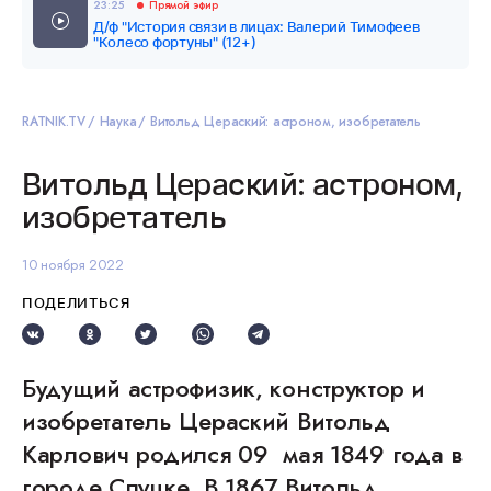
23:25
Прямой эфир
Д/ф "История связи в лицах: Валерий Тимофеев
"Колесо фортуны" (12+)
RATNIK.TV
Наука
Витольд Цераский: астроном, изобретатель
Витольд Цераский: астроном,
изобретатель
10 ноября 2022
ПОДЕЛИТЬСЯ
Будущий астрофизик, конструктор и
изобретатель Цераский Витольд
Карлович родился 09 мая 1849 года в
городе Слуцке. В 1867 Витольд