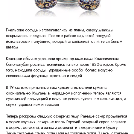
Гжельские сосуды изготавливались из глины, сверху дважды
покрывались глазурью. Позже в работе над такой посудой
использовали полуфаянс, который от майолики отличается белым
цветом.
Квасники обычно украшали яркими орнаментами. Классическая
бело-голубая роспись появилась только после 1820-х годов. Кроме
того, находили сосуды, украшенные особо богато: искусно
слепленными фигурками животных и людей.
В 19-ом веке привычные нам кувшины вытеснили кумганы
окончательно. Кумганы в нарядном исполнении теперь являются
сувенирной продукцией и почти не используются по назначению, а
служат украшением интерьера.
Теперь раскроем сладкую сахарную тему. Раньше сахар продавался
в форме крупных сахарных голов. Горячий сахарный сироп заливали
в формы, остужали, а затем доставали и заворачивали в бумагу.
Такие сахарные слитки попадали на торговые лотки. Здесь сахарные