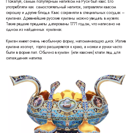
Пожалуй, самым популярным напитком на Руси был квас. Его
употребляли как самостоятельный напиток, заправляли квасом
окрошку и другие блюда. Квас сохраняли в специальных сосудах –
кумганах. Древнейшие русские кумганы можно увидеть в музеях.
Такие редкие предметы датированы 1771 годом, что написано на
одном из найденных кумганах.
Кумган имеет очень необычную форму, напоминающую диск. Излив
кумгана изогнут, горло расширяется к краю, а ножки и ручки часто
были в форме лап. Обычно в кумган (или квасник) клали лед для
охлаждения напитка.