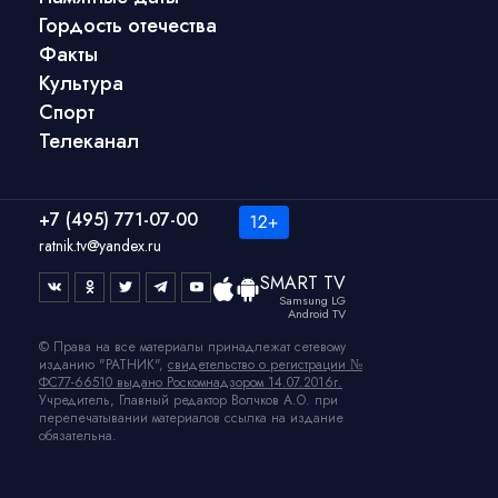
Гордость отечества
Факты
Культура
Спорт
Телеканал
+7 (495) 771-07-00
ratnik.tv@yandex.ru
SMART TV
Samsung LG
Android TV
© Права на все материалы принадлежат сетевому
изданию "РАТНИК",
свидетельство о регистрации №
ФС77-66510 выдано Роскомнадзором 14.07.2016г.
Учредитель, Главный редактор Волчков А.О. при
перепечатывании материалов ссылка на издание
обязательна.