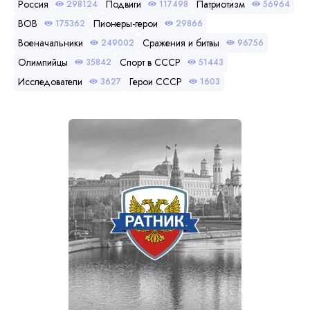
Россия
Подвиги
Патриотизм
298124
117498
56964
ВОВ
Пионеры-герои
175362
29866
Военачальники
Сражения и битвы
249002
96756
Олимпийцы
Спорт в СССР
35842
51443
Исследователи
Герои СССР
3627
1603