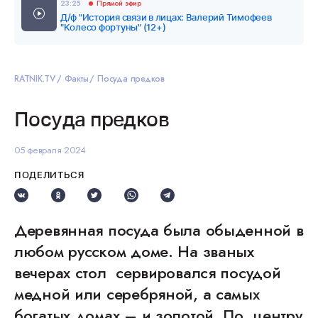
23:25
Прямой эфир
Д/ф "История связи в лицах: Валерий Тимофеев
"Колесо фортуны" (12+)
RATNIK.TV
Факты
Посуда предков
Посуда предков
05 февраля 2024
ПОДЕЛИТЬСЯ
Деревянная посуда была обыденной в
любом русском доме. На званых
вечерах стол сервировался посудой
медной или серебряной, а самых
богатых домах – и золотой. По центру