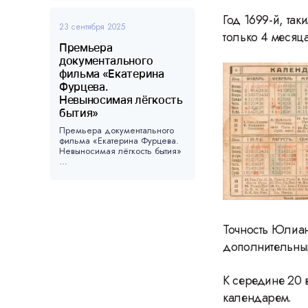
Год 1699-й, та
23 сентября 2025
только 4 месяца
Премьера
документального
фильма «Екатерина
Фурцева.
Невыносимая лёгкость
бытия»
Премьера документального
фильма «Екатерина Фурцева.
Невыносимая лёгкость бытия»
...
Точность Юлиан
дополнительны
К середине 20 
календарем.