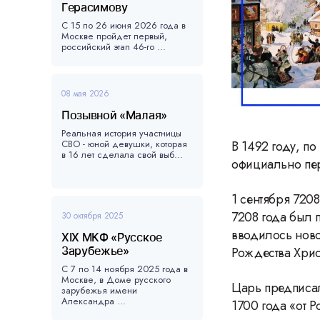
Герасимову
С 15 по 26 июня 2026 года в
Москве пройдет первый,
российский этап 46-го ...
08 мая 2026
Позывной «Малая»
Реальная история участницы
СВО - юной девушки, которая
В 1492 году, по
в 16 лет сделала свой выб...
официально пере
1 сентября 720
7208 года был 
30 октября 2025
вводилось новое
XIX МКФ «Русское
Зарубежье»
Рождества Хрис
С 7 по 14 ноября 2025 года в
Москве, в Доме русского
Царь предписал
зарубежья имени
Александра ...
1700 года «от 