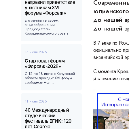
Современны
направил приветствие
участникам XVI
юлианского 
форума «Форсаж»
до нашей эр
Его зачитал в своем
видеообращении
до нашей э
Председатель
Координационного совета
форума, ...
В 7 веке по Рож
официально при
15 июля 2026
византийской э
Стартовал форум
«Форсаж-2026»
С момента Крещ
С 12 по 18 июля в Калужской
и в течение поч
области проходит XVI форум
сообществ мол...
11 июня 2026
46 Международный
студенческий
фестиваль ВГИК: 120
лет Сергею