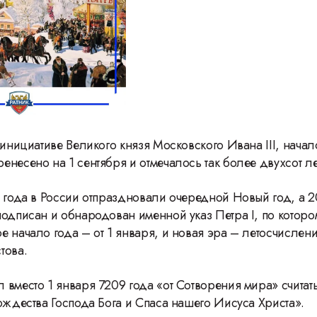
 инициативе Великого князя Московского Ивана III, нача
несено на 1 сентября и отмечалось так более двухсот ле
8 года в России отпраздновали очередной Новый год, а 
подписан и обнародован именной указ Петра I, по которо
 начало года – от 1 января, и новая эра – летосчислени
това.
 вместо 1 января 7209 года «oт Сотворения мира» считать
Рождества Господа Бога и Спаса нашего Иисуса Христа».