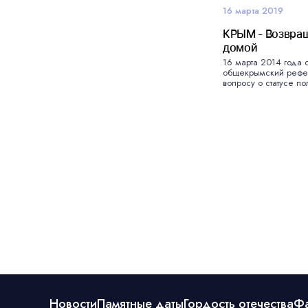
16 марта 2019
КРЫМ - Возвра
домой
16 марта 2014 года 
общекрымский рефе
вопросу о статусе по
Новости
Памятные даты
Гордость отечества
Ф