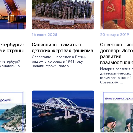
16 июня 2025
20 января 2019
етербурга:
Саласпилс - память о
Советско - яп
а и страны
детских жертвах фашизма
договор: Ист
развития
Саласпилс – поселок в Латвии,
-Петербург?
рядом с которым в 1941 году
взаимоотнош
мечательно...
начали строить лагерь...
История развития 
дипломатических
взаимоотношений
Советским ...