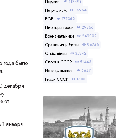
Подвиги
117498
Патриотизм
56964
ВОВ
175362
Пионеры-герои
29866
Военачальники
249002
Сражения и битвы
96756
Олимпийцы
35842
Спорт в СССР
51443
ло года было
т.
Исследователи
3627
Герои СССР
1603
20 декабря
му
е от
 1 января