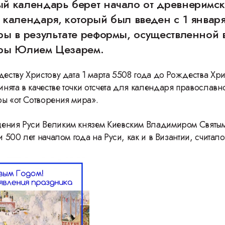
й календарь берет начало от древнеримск
календаря, который был введен с 1 января
ы в результате реформы, осуществленной 
ры Юлием Цезарем.
деству Христову дата 1 марта 5508 года до Рождества Хр
нята в качестве точки отсчета для календаря православн
ры «от Сотворения мира».
ения Руси Великим князем Киевским Владимиром Святым 
ти 500 лет началом года на Руси, как и в Византии, считало