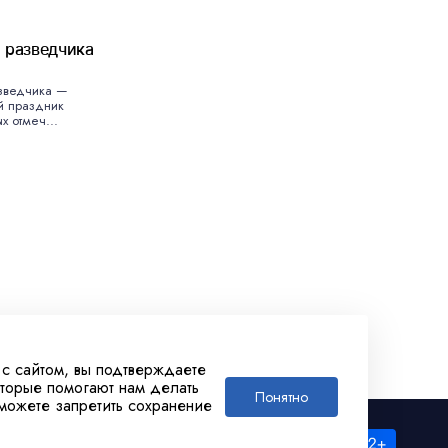
 разведчика
зведчика —
й праздник
х отмеч...
 с сайтом, вы подтверждаете
оторые помогают нам делать
Понятно
 можете запретить сохранение