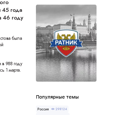
ого
 45 года
в 46 году
истова была
ой
в 988 году
сь 1 марта.
Популярные темы
Россия
298124