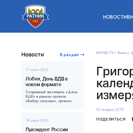
НОВОСТИ
В
RATNIK.TV
Факты
Г
Новости
В раздел
Григо
31 июля 2026
Лобня, День ВДВ в
кален
новом формате
измер
Спортивный фестиваль «День
ВДВ» в рамках проекта
«Выбор сильных», организ...
01 января 2019
ПОДЕЛИТЬСЯ
18 июля 2026
Президент России