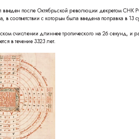
Герасимову
л введен после Октябрьской революции декретом СНК 
а, в соответствии с которым была введена поправка в 13 су
нском счислении длиннее тропического на 26 секунд, и ра
ется в течение 3323 лет.