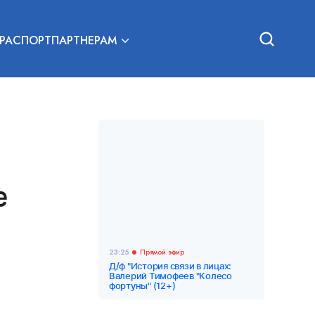
РА
СПОРТ
ПАРТНЕРАМ
е
23:25
Прямой эфир
Д/ф "История связи в лицах:
Валерий Тимофеев "Колесо
фортуны" (12+)