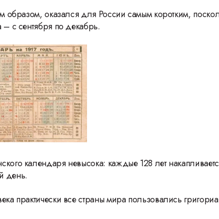
ким образом, оказался для России самым коротким, поско
 – с сентября по декабрь.
ского календаря невысока: каждые 128 лет накапливает
й день.
века практически все страны мира пользовались григори
46 Международн
фестиваль ВГИК: