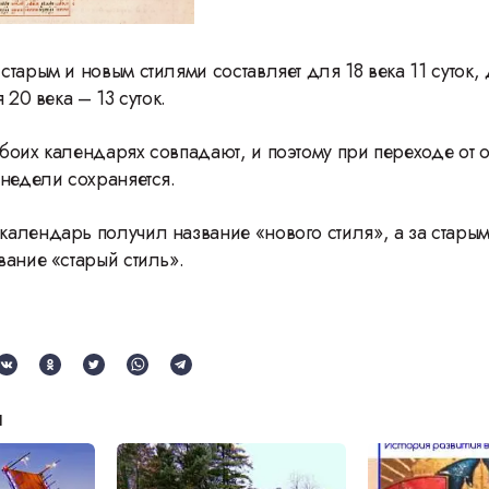
тарым и новым стилями составляет для 18 века 11 суток, 
 20 века – 13 суток.
боих календарях совпадают, и поэтому при переходе от о
 недели сохраняется.
алендарь получил название «нового стиля», а за стары
вание «старый стиль».
и