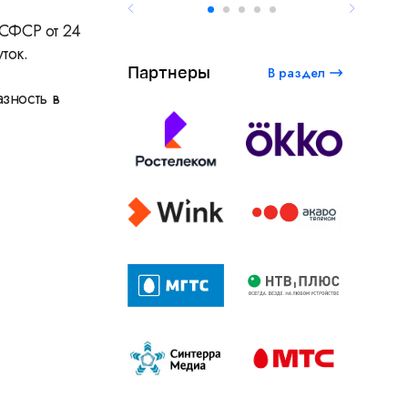
РСФСР от 24
ток.
Партнеры
В раздел
зность в