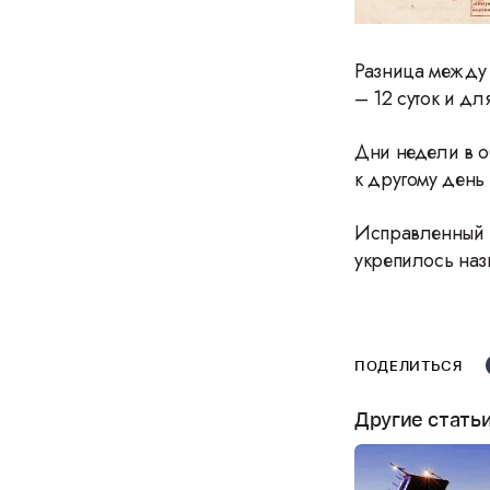
Разница между с
– 12 суток и для
Дни недели в о
к другому день
Исправленный к
укрепилось наз
ПОДЕЛИТЬСЯ
Другие стать