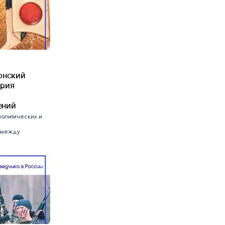
онский
ория
ений
политических и
 между