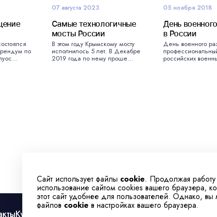
07 августа 2023
05 ноября 2018
щение
Самые технологичные
День военного
мосты России
в России
состоялся
В этом году Крымскому мосту
День военного ра
рендум по
исполнилось 5 лет. В Декабре
профессиональны
луос...
2019 года по нему проше...
российских военны
Сайт использует файлы
cookie
. Продолжая работу
использование сайтом cookies вашего браузера, к
этот сайт удобнее для пользователей. Однако, вы
файлов
cookie
в настройках вашего браузера.
акты
Культура
Спорт
Телеканал