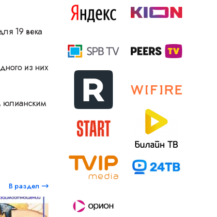
для 19 века
дного из них
м юлианским
В раздел