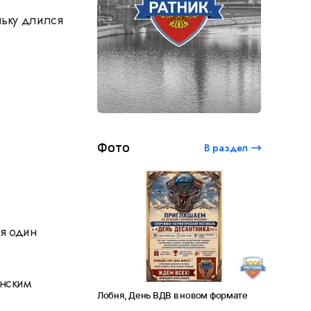
льку длился
Фото
В раздел
ся один
анским
ый студенческий
Лобня, День ВДВ в новом формате
Амет-Хан
 120 лет Сергею