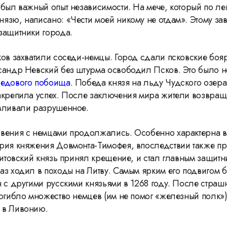
 был важный опыт независимости. На мече, который по ле
язю, написано: «Чести моей никому не отдам». Этому зав
защитники города.
ков захватили соседи-немцы. Город сдали псковские боя
сандр Невский без штурма освободил Псков. Это было 
едового побоища
. Победа князя на льду Чудского озера
акрепила успех. После заключения мира жители возвращ
вливали разрушенное.
вения с немцами продолжались. Особенно характерна в
рия княжения Довмонта-Тимофея, впоследствии также п
 Литовский князь принял крещение, и стал главным защитн
аз ходил в походы на Литву. Самым ярким его подвигом 
н с другими русскими князьями в 1268 году. После страш
погибло множество немцев (им не помог «железный полк»
 в Ливонию.