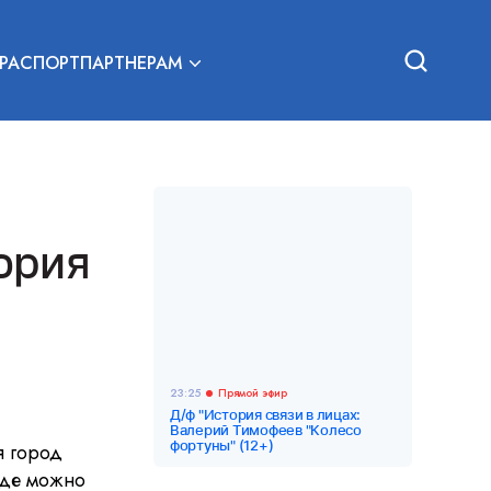
РА
СПОРТ
ПАРТНЕРАМ
ория
23:25
Прямой эфир
Д/ф "История связи в лицах:
Валерий Тимофеев "Колесо
фортуны" (12+)
я город
оде можно