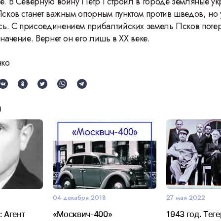
ке. В Северную войну Петр I строил в городе земляные у
 Псков станет важным опорным пунктом против шведов, но
ь. С присоединением прибалтийских земель Псков поте
значение. Вернет он его лишь в XX веке.
нко
и
04 декабря 2018
27 мая 2022
: Агент
«Москвич-400»
1943 год. Тег