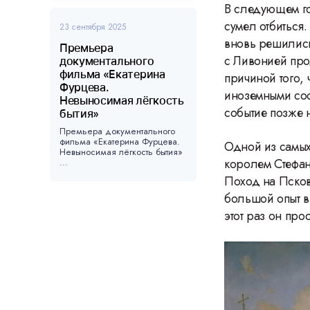
В следующем го
сумел отбиться.
23 сентября 2025
вновь решились
Премьера
с Ливонией про
документального
фильма «Екатерина
причиной того, 
Фурцева.
иноземными сос
Невыносимая лёгкость
событие позже 
бытия»
Премьера документального
фильма «Екатерина Фурцева.
Одной из самых
Невыносимая лёгкость бытия»
королем Стефан
...
Поход на Псков
большой опыт в
этот раз он про