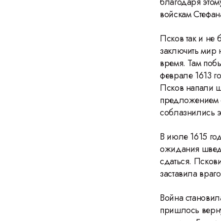
благодаря этому
войскам Стефан
Псков так и не
заключить мир 
время. Там поб
феврале 1613 г
Псков напали ш
предложением с
соблазнились 
В июле 1615 го
ожидания шведы
сдаться. Псков
заставила враго
Война становил
пришлось верн