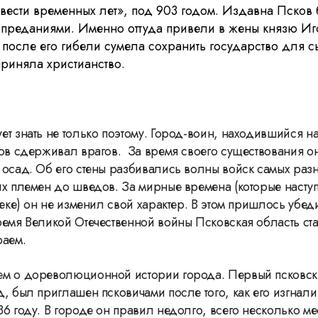
овести временных лет», под 903 годом. Издавна Псков 
 преданиями. Именно оттуда привели в жены князю И
 после его гибели сумела сохранить государство для с
риняла христианство.
ет знать не только поэтому. Город-воин, находившийся н
ков сдерживал врагов. За время своего существования 
 осад. Об его стены разбивались волны войск самых раз
их племен до шведов. За мирные времена (которые насту
веке) он не изменил свой характер. В этом пришлось убед
ремя Великой Отечественной войны Псковская область ст
раем.
м о дореволюционной истории города. Первый псковск
, был приглашен псковичами после того, как его изгнали
36 году. В городе он правил недолго, всего несколько ме