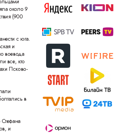
кольцами
яла около 9
твия (900
анести с юга.
ская и
но воевода
и все, кто
ахи Псково-
елали
болтались в
 Стефана
ов, и