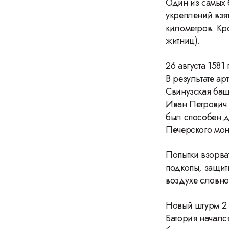
Один из самых 
укреплений взя
километров. Кр
житниц).
26 августа 1581
В результате а
Свинузская баш
Иван Петрович 
был способен д
Печерского мон
Попытки взорват
подкопы, защит
воздухе словн
Новый штурм 2 
Батория началс