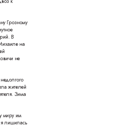
двоз к
ану Грозному
мутное
рий. В
Михаиле на
ей
ковичи не
 недолгого
ила жителей
ятеля. Зима
у миру им
ия лишилась