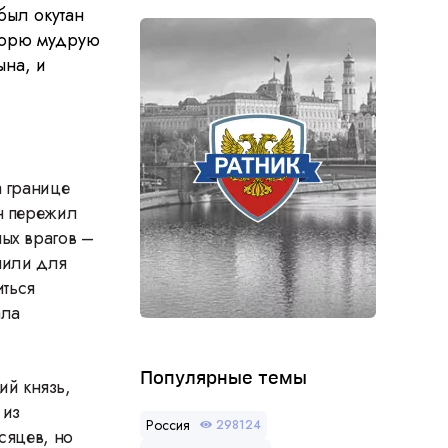
был окутан
горю мудрую
ына, и
а границе
он пережил
ных врагов –
пили для
иться
ала
Популярные темы
ий князь,
 из
Россия
298124
сяцев, но