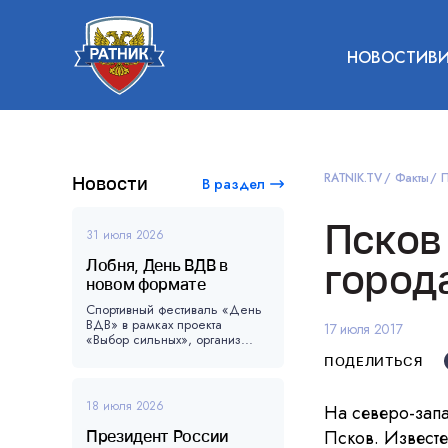
НОВОСТИ
В
RATNIK.TV
Факты
П
Новости
В раздел
Псков
31 июля 2026
Лобня, День ВДВ в
город
новом формате
Спортивный фестиваль «День
ВДВ» в рамках проекта
17 июля 2017
«Выбор сильных», организ...
ПОДЕЛИТЬСЯ
18 июля 2026
На северо-запа
Псков. Извест
Президент России