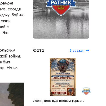
Довмонт
нта, соседи
удачу. Войны
 стали
рий с
. Это
польским
Фото
В раздел
ской войны.
же был
ки. Но на
ый студенческий
Лобня, День ВДВ в новом формате
Амет-Хан
 120 лет Сергею