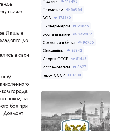
Подвиги
117498
генде
Патриотизм
56964
ету позже
ВОВ
175362
Пионеры-герои
29866
ре. Лишь в
Военачальники
249002
незадолго до
Сражения и битвы
96756
Олимпийцы
35842
ались в свои
Спорт в СССР
51443
Исследователи
3627
Герои СССР
1603
 этом
ричисленного
иком города.
был поход на
ного боя при
), Довмонт