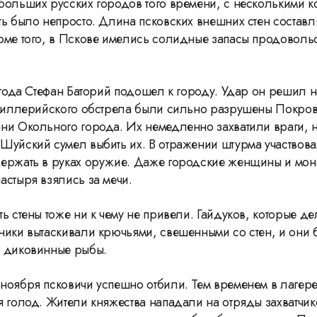
больших русских городов того времени, с несколькими 
ть было непросто. Длина псковских внешних стен составл
оме того, в Пскове имелись солидные запасы продовольс
 года Стефан Баторий подошел к городу. Удар он решил н
ртиллерийского обстрела были сильно разрушены Покров
ни Окольного города. Их немедленно захватили враги, 
Шуйский сумел выбить их. В отражении штурма участвовал
ержать в руках оружие. Даже городские женщины и мон
астыря взялись за мечи.
ь стены тоже ни к чему не привели. Гайдуков, которые д
ники вытаскивали крючьями, свешенными со стен, и они 
о диковинные рыбы.
ноября псковичи успешно отбили. Тем временем в лагере
я голод. Жители княжества нападали на отряды захватчик