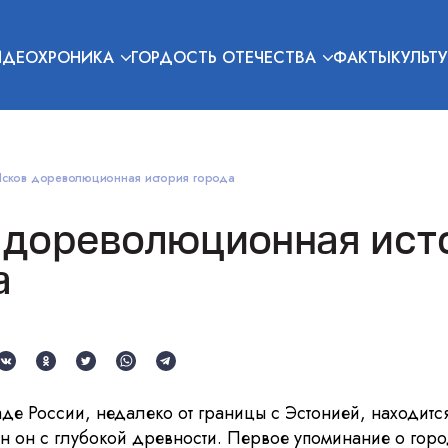
ИДЕОХРОНИКА
ГОРДОСТЬ ОТЕЧЕСТВА
ФАКТЫ
КУЛЬТУ
сков дореволюционная история города
 дореволюционная ист
а
де России, недалеко от границы с Эстонией, находитс
ен он с глубокой древности. Первое упоминание о гор