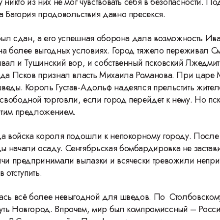
 никто из них не мог чувствовать себя в безопасности. По
а Батория продовольствия давно пресекся.
 был сдан, а его успешная оборона дала возможность Ив
на более выгодных условиях. Город тяжело переживал С
ывал и Тушинский вор, и собственный псковский Лжедмит
ода Псков признал власть Михаила Романова. При царе 
веды. Король Густав-Адольф надеялся прельстить жител
вободной торговли, если город перейдет к нему. Но пс
этим предложением.
да войска короля подошли к непокорному городу. После
 начали осаду. Сентябрьская бомбардировка не застав
ичи предпринимали вылазки и всячески тревожили непри
в отступить.
ась всё более невыгодной для шведов. По Столбовском
уть Новгород. Впрочем, мир был компромиссный – Росс