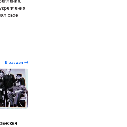
крепления.
 укрепления
рял свое
В раздел
еранская