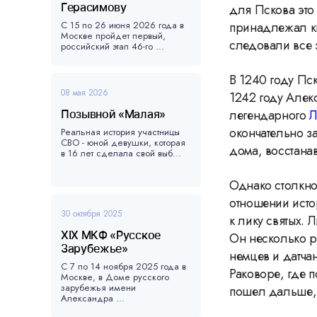
Герасимову
для Пскова это
С 15 по 26 июня 2026 года в
принадлежал кн
Москве пройдет первый,
следовали все 
российский этап 46-го ...
В 1240 году Пс
08 мая 2026
1242 году Алек
легендарного
Л
Позывной «Малая»
окончательно з
Реальная история участницы
СВО - юной девушки, которая
дома, восстана
в 16 лет сделала свой выб...
Однако столкно
отношении исто
30 октября 2025
к лику святых.
XIX МКФ «Русское
Он несколько р
Зарубежье»
немцев и датча
С 7 по 14 ноября 2025 года в
Раковоре, где 
Москве, в Доме русского
зарубежья имени
пошел дальше,
Александра ...