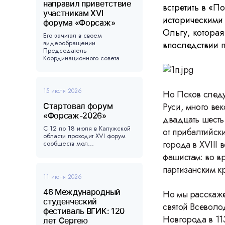
направил приветствие
встретить в «П
участникам XVI
историческими
форума «Форсаж»
Ольгу, которая
Его зачитал в своем
видеообращении
впоследствии п
Председатель
Координационного совета
форума, ...
15 июля 2026
Но Псков следу
Руси, много ве
Стартовал форум
«Форсаж-2026»
двадцать шесть
С 12 по 18 июля в Калужской
от прибалтийск
области проходит XVI форум
города в XVIII 
сообществ мол...
фашистам: во в
партизанским к
11 июня 2026
46 Международный
Но мы расскаже
студенческий
святой Всеволод
фестиваль ВГИК: 120
Новгорода в 11
лет Сергею