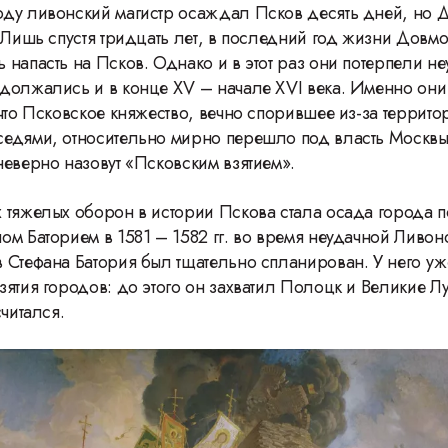
ду ливонский магистр осаждал Псков десять дней, но 
 Лишь спустя тридцать лет, в последний год жизни Довмо
 напасть на Псков. Однако и в этот раз они потерпели не
должались и в конце XV – начале XVI века. Именно они
что Псковское княжество, вечно спорившее из-за террито
едями, относительно мирно перешло под власть Москвы
неверно назовут «Псковским взятием».
 тяжелых оборон в истории Пскова стала осада города 
ом Баторием в 1581 – 1582 гг. во время неудачной Ливон
 Стефана Батория был тщательно спланирован. У него у
зятия городов: до этого он захватил Полоцк и Великие Лу
считался.
46 Международн
фестиваль ВГИК: