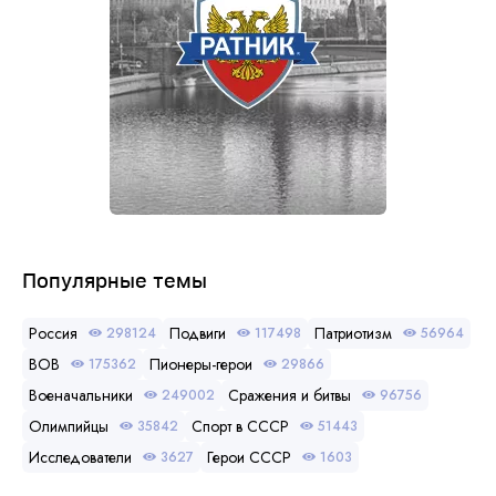
Популярные темы
Россия
Подвиги
Патриотизм
298124
117498
56964
ВОВ
Пионеры-герои
175362
29866
Военачальники
Сражения и битвы
249002
96756
Олимпийцы
Спорт в СССР
35842
51443
Исследователи
Герои СССР
3627
1603