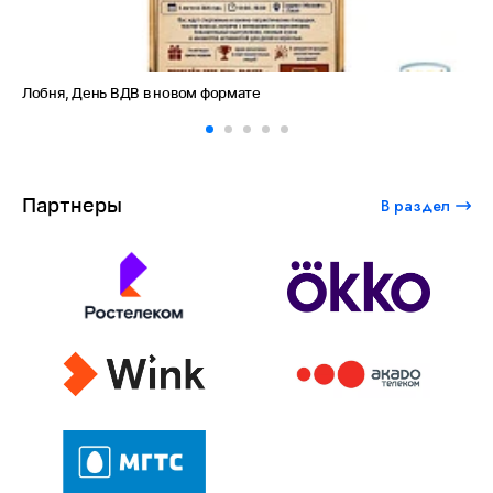
Лобня, День ВДВ в новом формате
Ам
Партнеры
В раздел