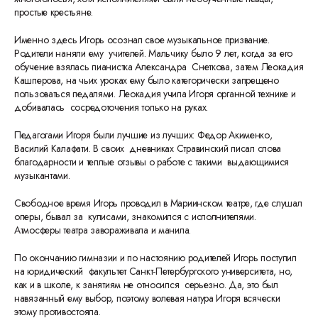
простые крестьяне.
Именно здесь Игорь осознал свое музыкальное призвание.
Родители наняли ему учителей. Мальчику было 9 лет, когда за его
обучение взялась пианистка Александра Снеткова, затем Леокадия
Кашперова, на чьих уроках ему было категорически запрещено
пользоваться педалями. Леокадия учила Игоря органной технике и
добивалась сосредоточения только на руках.
Педагогами Игоря были лучшие из лучших: Федор Акименко,
Василий Калафати. В своих дневниках Стравинский писал слова
благодарности и теплые отзывы о работе с такими выдающимися
музыкантами.
Свободное время Игорь проводил в Мариинском театре, где слушал
оперы, бывал за кулисами, знакомился с исполнителями.
Атмосферы театра завораживала и манила.
По окончанию гимназии и по настоянию родителей Игорь поступил
на юридический факультет Санкт-Петербургского университета, но,
как и в школе, к занятиям не относился серьезно. Да, это был
навязанный ему выбор, поэтому волевая натура Игоря всячески
этому противостояла.