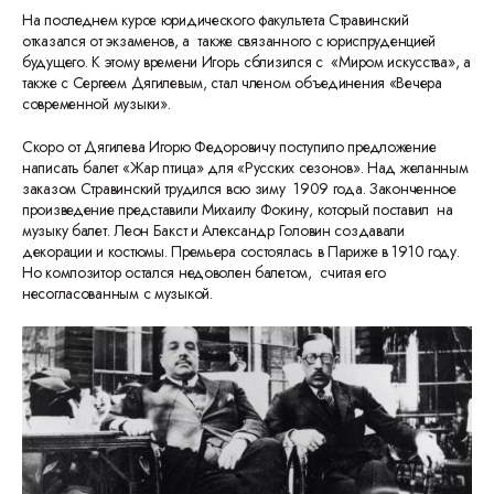
На последнем курсе юридического факультета Стравинский
отказался от экзаменов, а также связанного с юриспруденцией
будущего. К этому времени Игорь сблизился с «Миром искусства», а
также с Сергеем Дягилевым, стал членом объединения «Вечера
современной музыки».
Скоро от Дягилева Игорю Федоровичу поступило предложение
написать балет «Жар птица» для «Русских сезонов». Над желанным
заказом Стравинский трудился всю зиму 1909 года. Законченное
произведение представили Михаилу Фокину, который поставил на
музыку балет. Леон Бакст и Александр Головин создавали
декорации и костюмы. Премьера состоялась в Париже в 1910 году.
Но композитор остался недоволен балетом, считая его
несогласованным с музыкой.