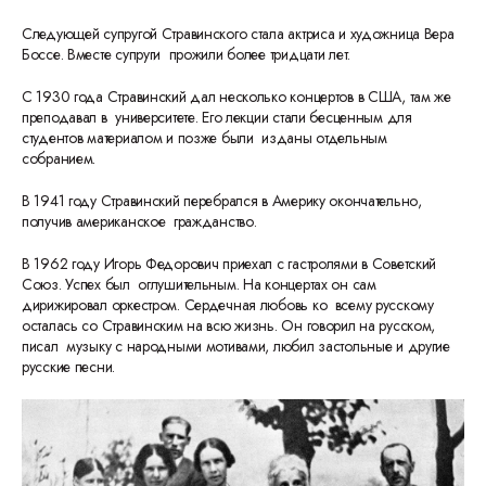
Следующей супругой Стравинского стала актриса и художница Вера
Боссе. Вместе супруги прожили более тридцати лет.
С 1930 года Стравинский дал несколько концертов в США, там же
преподавал в университете. Его лекции стали бесценным для
студентов материалом и позже были изданы отдельным
собранием.
В 1941 году Стравинский перебрался в Америку окончательно,
получив американское гражданство.
В 1962 году Игорь Федорович приехал с гастролями в Советский
Союз. Успех был оглушительным. На концертах он сам
дирижировал оркестром. Сердечная любовь ко всему русскому
осталась со Стравинским на всю жизнь. Он говорил на русском,
писал музыку с народными мотивами, любил застольные и другие
русские песни.