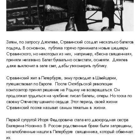
Затем, по запросу Дягилева, Стравинский создал несколько балетов
подряд. В основном, публика горячо принимала новые шедевры
Стравинского, но некоторых из них, например, «Весна священная»,
приняли негативно. Балет буквально освистали, осмеяли. Дягилев
даже выключил в зале свет, дабы утихомирить публику.
Стравинский жил в Петербурге, зиму проводил в Швейцарии,
путешествовал по Европе. После Октябрьской революции
композитор принял решение на Родину не возвращаться. Он
продолжал трудиться на чужбине: писал балеты, оперы. Но тоска по
своему Отечеству
щемило сердце. Этот период своей жизни
Стравинский позже называл самым тяжелым в жизни.
Первой супругой Игоря Федоровича стала его двоюродная сестра
Екатерина Носенко. В России родственные браки были запрещены,
но влюбленные нашли в Петербурге священника, который обвенчал
их.