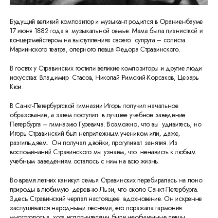
Будущий великий композитор и музыкант родился в Ораниенбауме
17 июня 1882 года в музыкальной семье. Мама была пианисткой и
концертмейстером на выступлениях своего супруга – солиста
Мариинского театра, оперного певца Федора Стравинского.
В гостях у Стравинских гостили великие композиторы и другие люди
искусства: Владимир Стасов, Николай Римский-Корсаков, Цезарь
Кюи.
В Санкт-Петербургской гимназии Игорь получил начальное
образование, а затем поступил в лучшее учебное заведение
Петербурга – гимназию Гуревича. Возможно, что вы удивитесь, но
Игорь Стравинский был неприлежным учеником или, даже,
разгильдяем. Он получал двойки, прогуливал занятия. Из
воспоминаний Стравинского мы узнаем, что ненависть к любым
учебным заведениям осталось с ним на всю жизнь.
Во время летних каникул семья Стравинских перебиралась на лоно
природы в любимую деревню Льзи, что около Санкт-Петербурга.
Здесь Стравинский черпал настоящее вдохновение. Он искренне
заслушивался народными песнями, его поражала гармония
многоголосья, хотя исполнителями были необученные певцы,