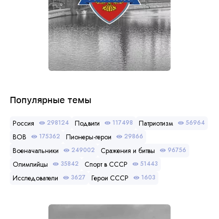
Популярные темы
Россия
Подвиги
Патриотизм
298124
117498
56964
ВОВ
Пионеры-герои
175362
29866
Военачальники
Сражения и битвы
249002
96756
Олимпийцы
Спорт в СССР
35842
51443
Исследователи
Герои СССР
3627
1603