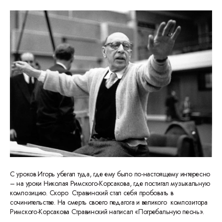
С уроков Игорь убегал туда, где ему было по-настоящему интересно
– на уроки Николая Римского-Корсакова, где постигал музыкальную
композицию. Скоро Стравинский стал себя пробовать в
сочинительстве. На смерть своего педагога и великого композитора
Римского-Корсакова Стравинский написал «Погребальную песнь».