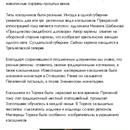
живописные портреты прошлых веков.
Типы кокошников были разными. Иногда в одной губернии
уживались два или три различных вида кокошников. Прекрасной
иллюстрацией тому является полотно художника Михаила Шибанова
«Празднество свадебного договора». Автор картины отметил на
оборотной стороне картины, что изобразил крестьянских женщин
одного села Суздальской губернии. Сейчас картина находится в
Третьяковской галерее.
Благодаря сохранившимся письменным документам мы знаем, что
разные регионы славились своими традиционными костюмами, а
также кокошниками. Известными мастерицами кокошников были
монахини монастыря в Осташково. Ранее он назывался
Пелагеиной пустынью, а позже Знаменским монастырем.
Кокошники из Торжка были нарасхват во все времена. Причиной
тому стал традиционный местный златошвейный промысел.
Золотошвеи обучались в каждой семье. В Торжок за вышитым
текстилем съезжались модники и модницы со всех регионов.
Мастерицы Торжка были особенно изобретательны в украшениях
кокошников.