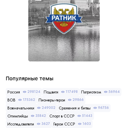
Популярные темы
Россия
Подвиги
Патриотизм
298124
117498
56964
ВОВ
Пионеры-герои
175362
29866
Военачальники
Сражения и битвы
249002
96756
Олимпийцы
Спорт в СССР
35842
51443
Исследователи
Герои СССР
3627
1603