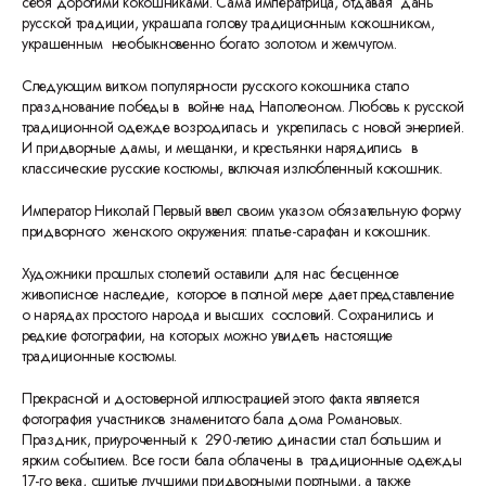
себя дорогими кокошниками. Сама императрица, отдавая дань
русской традиции, украшала голову традиционным кокошником,
украшенным необыкновенно богато золотом и жемчугом.
Следующим витком популярности русского кокошника стало
празднование победы в войне над Наполеоном. Любовь к русской
традиционной одежде возродилась и укрепилась с новой энергией.
И придворные дамы, и мещанки, и крестьянки нарядились в
классические русские костюмы, включая излюбленный кокошник.
Император Николай Первый ввел своим указом обязательную форму
придворного женского окружения: платье-сарафан и кокошник.
Художники прошлых столетий оставили для нас бесценное
живописное наследие, которое в полной мере дает представление
о нарядах простого народа и высших сословий. Сохранились и
редкие фотографии, на которых можно увидеть настоящие
традиционные костюмы.
Прекрасной и достоверной иллюстрацией этого факта является
фотография участников знаменитого бала дома Романовых.
Праздник, приуроченный к 290-летию династии стал большим и
ярким событием. Все гости бала облачены в традиционные одежды
17-го века, сшитые лучшими придворными портными, а также