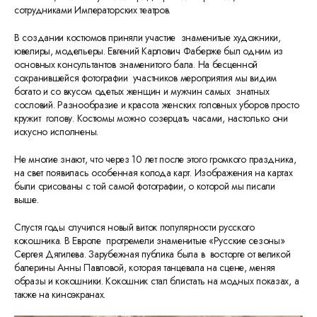
сотрудниками Императорских театров.
В создании костюмов приняли участие знаменитые художники,
ювелиры, модельеры. Евгений Карлович Фаберже был одним из
основных консультантов знаменитого бала. На бесценной
сохранившейся фотографии участников мероприятия мы видим
богато и со вкусом одетых женщин и мужчин самых знатных
сословий. Разнообразие и красота женских головных уборов просто
кружит голову. Костюмы можно созерцать часами, настолько они
искусно исполнены.
Не многие знают, что через 10 лет после этого громкого праздника,
на свет появилась особенная колода карт. Изображения на картах
были срисованы с той самой фотографии, о которой мы писали
выше.
Спустя годы случился новый виток популярности русского
кокошника. В Европе прогремели знаменитые «Русские сезоны»
Сергея Дягилева. Зарубежная публика была в восторге от великой
балерины Анны Павловой, которая танцевала на сцене, меняя
образы и кокошники. Кокошник стал блистать на модных показах, а
также на киноэкранах.