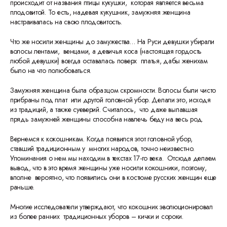
происходит от названия птицы кукушки, которая является весьма
плодовитой. То есть, надевая кукушник, замужняя женщина
настраивалась на свою плодовитость.
Что же носили женщины до замужества… На Руси девушки убирали
волосы лентами, венцами, а девичья коса (настоящая гордость
любой девушки) всегда оставалась поверх платья, дабы женихам
было на что полюбоваться.
Замужняя женщина была образцом скромности. Волосы были чисто
прибраны под плат или другой головной убор. Делали это, исходя
из традиций, а также суеверий. Считалось, что даже выпавшая
прядь замужней женщины способна навлечь беду на весь род.
Вернемся к кокошникам. Когда появился этот головной убор,
ставший традиционным у многих народов, точно неизвестно.
Упоминания о нем мы находим в текстах 17-го века. Отсюда делаем
вывод, что в это время женщины уже носили кокошники, поэтому,
вполне вероятно, что появились они в костюме русских женщин еще
раньше.
Многие исследователи утверждают, что кокошник эволюционировал
из более ранних традиционных уборов – кички и сороки.