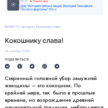
23:25
Прямой эфир
Д/ф "История связи в лицах: Валерий Тимофеев
"Колесо фортуны" (12+)
RATNIK.TV
Культура
Кокошнику слава!
Кокошнику слава!
06 декабря 2023
ПОДЕЛИТЬСЯ
Старинный головной убор замужней
женщины – это кокошник. По
крайней мере, так было в прошлые
времена, но возрождение древней
национальной традиции наблюдается