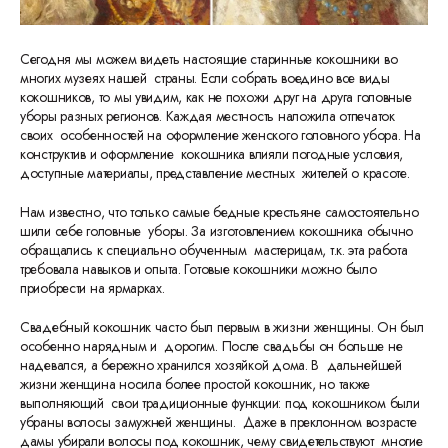
Сегодня мы можем видеть настоящие старинные кокошники во
многих музеях нашей страны. Если собрать воедино все виды
кокошников, то мы увидим, как не похожи друг на друга головные
уборы разных регионов. Каждая местность наложила отпечаток
своих особенностей на оформление женского головного убора. На
конструктив и оформление кокошника влияли погодные условия,
доступные материалы, представление местных жителей о красоте.
Нам известно, что только самые бедные крестьяне самостоятельно
шили себе головные уборы. За изготовлением кокошника обычно
обращались к специально обученным мастерицам, т.к. эта работа
требовала навыков и опыта. Готовые кокошники можно было
приобрести на ярмарках.
Свадебный кокошник часто был первым в жизни женщины. Он был
особенно нарядным и дорогим. После свадьбы он больше не
надевался, а бережно хранился хозяйкой дома. В дальнейшей
жизни женщина носила более простой кокошник, но также
выполняющий свои традиционные функции: под кокошником были
убраны волосы замужней женщины. Даже в преклонном возрасте
дамы убирали волосы под кокошник, чему свидетельствуют многие