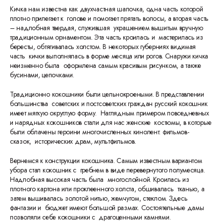
Кичка нам известна как двухчастная шапочка, одна часть которой
плотно прилегает к голове и помогает прятать волосы, а вторая часть
– надлобная твердая, служившая украшением вышитым вручную
традиционным орнаментом. Эта часть кроилась и мастерилась из
бересты, обтягивалась холстом. В некоторых губерниях видимая
часть кички выполнялась в форме месяца или рогов. Снаружи кичка
неизменно была оформлена самым красивым рисунком, а также
бусинами, цепочками.
Традиционно кокошники были цельнокроеными. В представлении
большинства советских и постсоветских граждан русский кокошник
имеет мягкую округлую форму. Наглядным примером повседневных
и нарядных кокошников стали для нас женские костюмы, в которые
были облачены героини многочисленных кинолент: фильмов-
сказок, исторических драм, мультфильмов.
Вернемся к конструкции кокошника. Самым известным вариантом
убора стал кокошник с гребнем в виде перевернутого полумесяца.
Надлобная высокая часть была многослойной. Кроилась из
плотного картона или проклеенного холста, обшивалась тканью, а
затем вышивалась золотой нитью, жемчугом, стеклом. Здесь
фантазии и бюджет имеют большой размах. Состоятельные дамы
позволяли себе кокошники с драгоценными камнями.