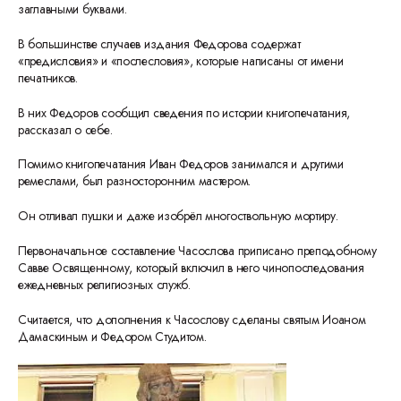
заглавными буквами.
В большинстве случаев издания Федорова содержат
«предисловия» и «послесловия», которые написаны от имени
печатников.
В них Федоров сообщил сведения по истории книгопечатания,
рассказал о себе.
Помимо книгопечатания Иван Федоров занимался и другими
ремеслами, был разносторонним мастером.
Он отливал пушки и даже изобрёл многоствольную мортиру.
Первоначальное составление Часослова приписано преподобному
Савве Освященному, который включил в него чинопоследования
ежедневных религиозных служб.
Считается, что дополнения к Часослову сделаны святым Иоаном
Дамаскиным и Федором Студитом.