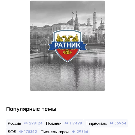
Популярные темы
Россия
Подвиги
Патриотизм
298124
117498
56964
ВОВ
Пионеры-герои
175362
29866