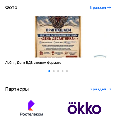
Фото
В раздел
Лобня, День ВДВ в новом формате
Ам
Партнеры
В раздел