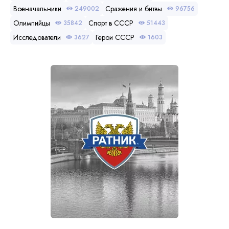
Военачальники
Сражения и битвы
249002
96756
Олимпийцы
Спорт в СССР
35842
51443
Исследователи
Герои СССР
3627
1603