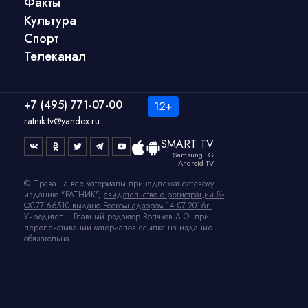
Факты
Культура
Спорт
Телеканал
+7 (495) 771-07-00
ratnik.tv@yandex.ru
SMART TV
Samsung LG
Android TV
© Права на все материалы принадлежат сетевому
изданию "РАТНИК",
свидетельство о регистрации №
ФС77-66510 выдано Роскомнадзором 14.07.2016г.
Учредитель, Главный редактор Волчков А.О. при
перепечатывании материалов ссылка на издание
обязательна.