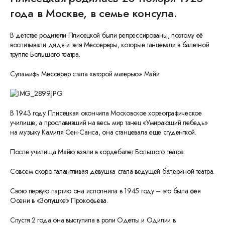
года в Москве, в семье консула.
В детстве родители Плисецкой были репрессированы, поэтому её
воспитывали дядя и тетя Мессереры, которые танцевали в балетной
труппе Большого театра.
Суламифь Мессерер стала «второй матерью» Майи.
В 1943 году Плисецкая окончила Московское хореографическое
училище, а прославивший на весь мир танец «Умирающий лебедь»
на музыку Камиля Сен-Санса, она станцевала еще студенткой.
После училища Майю взяли в кордебалет Большого театра.
Совсем скоро талантливая девушка стала ведущей балериной театра.
Свою первую партию она исполнила в 1945 году – это была фея
Осени в «Золушке» Прокофьева.
Спустя 2 года она выступила в роли Одетты и Одилии в