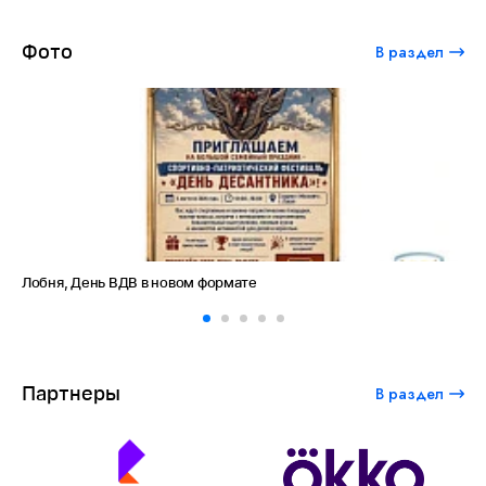
Фото
В раздел
Лобня, День ВДВ в новом формате
Ам
Партнеры
В раздел