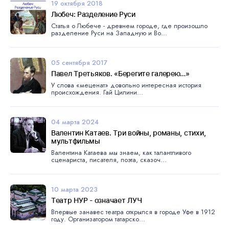
19 октября 2018
Любеч: Разделение Руси
Статья о Любече - древнем городе, где произошло
разделение Руси на Западную и Во...
05 сентября 2017
Павел Третьяков. «Берегите галерею…»
У слова «меценат» довольно интересная история
происхождения. Гай Цилини...
04 марта 2024
Валентин Катаев. Три войны, романы, стихи,
мультфильмы
Валентина Катаева мы знаем, как талантливого
сценариста, писателя, поэта, сказоч...
10 марта 2023
Театр НУР - означает ЛУЧ
Впервые занавес театра открылся в городе Уфе в 1912
году. Организатором татарско...