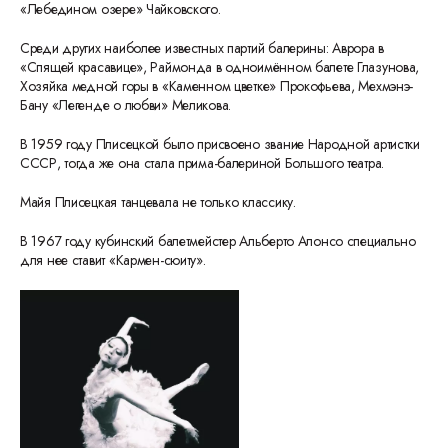
«Лебедином озере» Чайковского.
Среди других наиболее известных партий балерины: Аврора в
«Спящей красавице», Раймонда в одноимённом балете Глазунова,
Хозяйка медной горы в «Каменном цветке» Прокофьева, Мехмэнэ-
Бану «Легенде о любви» Меликова.
В 1959 году Плисецкой было присвоено звание Народной артистки
СССР, тогда же она стала прима-балериной Большого театра.
Майя Плисецкая танцевала не только классику.
В 1967 году кубинский балетмейстер Альберто Алонсо специально
для нее ставит «Кармен-сюиту».