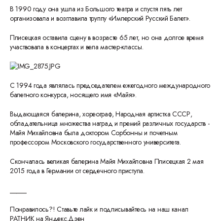
В 1990 году она ушла из Большого театра и спустя пять лет
организовала и возглавила труппу «Имперский Русский Балет».
Плисецкая оставила сцену в возрасте 65 лет, но она долгое время
участвовала в концертах и вела мастер-классы.
С 1994 года являлась председателем ежегодного международного
балетного конкурса, носящего имя «Майя».
Выдающаяся балерина, хореограф, Народная артистка СССР,
обладательница множества наград и премий различных государств -
Майя Михайловна была доктором Сорбонны и почетным
профессором Московского государственного университета.
Скончалась великая балерина Майя Михайловна Плисецкая 2 мая
2015 года в Германии от сердечного приступа.
_____
Понравилось?! Ставьте лайк и подписывайтесь на наш канал
РАТНИК на Яндекс.Дзен