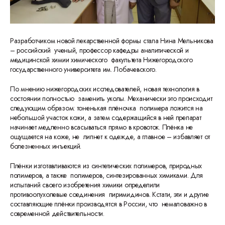
Разработчиком новой лекарственной формы стала Нина Мельникова
– российский ученый, профессор кафедры аналитической и
медицинской химии химического факультета Нижегородского
государственного университета им. Лобачевского.
По мнению нижегородских исследователей, новая технология в
состоянии полностью заменить уколы. Механически это происходит
следующим образом: тоненькая плёночка полимера ложится на
небольшой участок кожи, а затем содержащийся в ней препарат
начинает медленно всасываться прямо в кровоток. Плёнка не
ощущается на коже, не липнет к одежде, а главное – избавляет от
болезненных инъекций.
Плёнки изготавливаются из синтетических полимеров, природных
полимеров, а также полимеров, синтезированных химиками.
Для
испытаний своего изобретения химики определили
противоопухолевые соединения пиримидинов. Кстати, эти и другие
составляющие плёнки производятся в России, что немаловажно в
современной действительности.