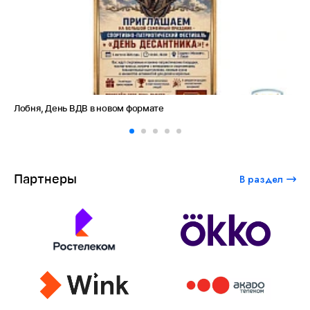
Лобня, День ВДВ в новом формате
Ам
Партнеры
В раздел