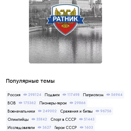
Популярные темы
Россия
Подвиги
Патриотизм
298124
117498
56964
ВОВ
Пионеры-герои
175362
29866
Военачальники
Сражения и битвы
249002
96756
Олимпийцы
Спорт в СССР
35842
51443
Исследователи
Герои СССР
3627
1603