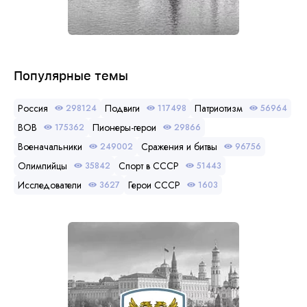
Популярные темы
Россия
Подвиги
Патриотизм
298124
117498
56964
ВОВ
Пионеры-герои
175362
29866
Военачальники
Сражения и битвы
249002
96756
Олимпийцы
Спорт в СССР
35842
51443
Исследователи
Герои СССР
3627
1603