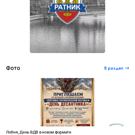
Фото
В раздел
Лобня, День ВДВ в новом формате
Ам