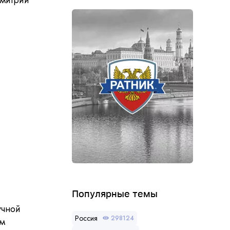
Дмитрий
Популярные темы
учной
Россия
298124
ом