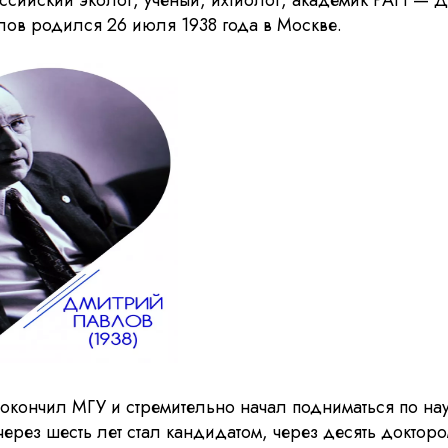
оссийский эколог, ученый, ихтиолог, академик РАН — 
лов родился 26 июля 1938 года в Москве.
 окончил МГУ и стремительно начал подниматься по на
через шесть лет стал кандидатом, через десять доктор