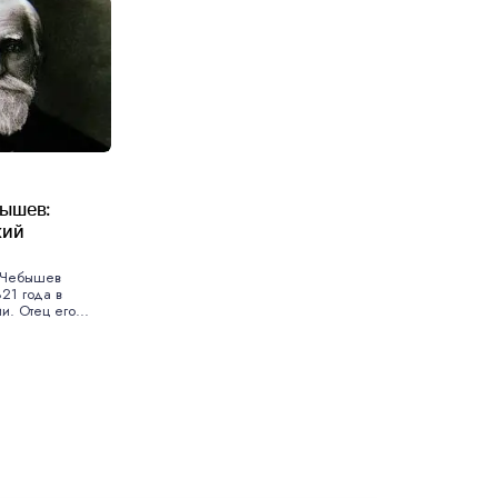
ышев:
кий
 Чебышев
21 года в
и. Отец его...