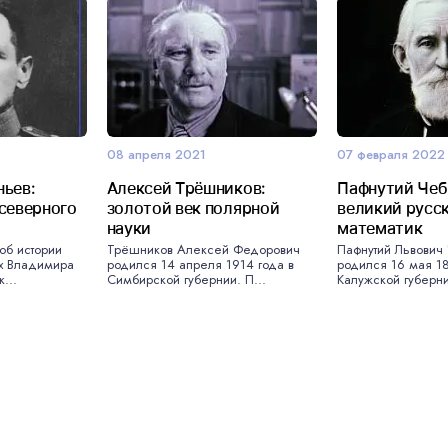
08 апреля 2021
07 февраля 2022
ьев:
Алексей Трёшников:
Пафнутий Чеб
северного
золотой век полярной
великий русс
науки
математик
об истории
Трёшников Алексей Федорович
Пафнутий Львович
х Владимира
родился 14 апреля 1914 года в
родился 16 мая 18
...
Симбирской губернии. П...
Калужской губерни