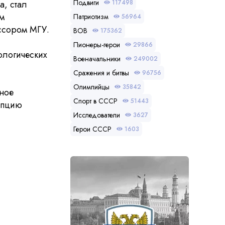
Подвиги
117498
а, стал
м
Патриотизм
56964
ссором МГУ.
ВОВ
175362
Пионеры-герои
29866
ологических
Военачальники
249002
Сражения и битвы
96756
Олимпийцы
35842
ное
Спорт в СССР
51443
епцию
Исследователи
3627
Герои СССР
1603