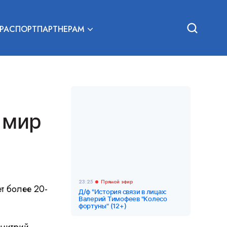
РА
СПОРТ
ПАРТНЕРАМ
 мир
23:25
Прямой эфир
ет более 20-
Д/ф "История связи в лицах:
Валерий Тимофеев "Колесо
фортуны" (12+)