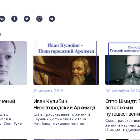
и
21 апреля 2019
30 сентября 201
ученый
Иван Кулибин:
Отто Шмидт: 
Нижегородский Архимед
астроном и
путешественн
ольф
Статья рассказывает о жизни и
ился в
научных достижениях Ивана
Статья рассказыва
. Отец Рудо...
Кулибина, выдающегося ро...
жизни и научных д
Шмидта, выдающег