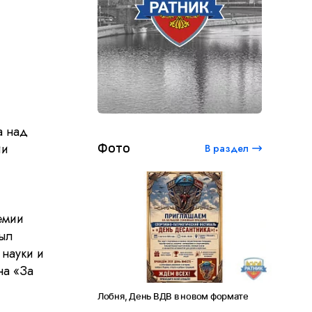
а над
ии
Фото
В раздел
емии
был
науки и
на «За
ый студенческий
Лобня, День ВДВ в новом формате
Амет-Хан
 120 лет Сергею