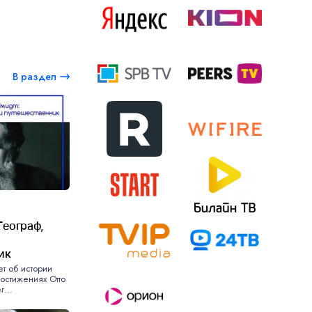
В раздел
8
Географ,
ик
ет об истории
остижениях Отто
...