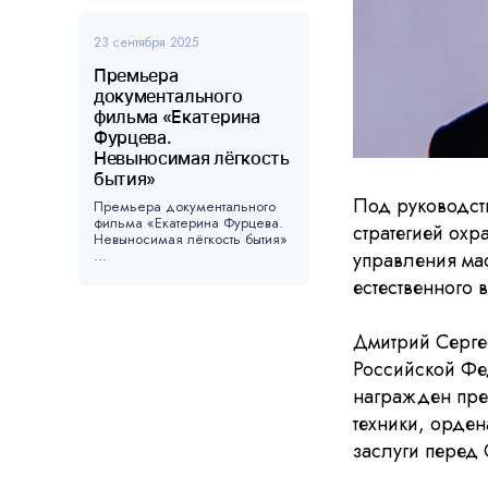
23 сентября 2025
Премьера
документального
фильма «Екатерина
Фурцева.
Невыносимая лёгкость
бытия»
Под руководст
Премьера документального
фильма «Екатерина Фурцева.
стратегией охр
Невыносимая лёгкость бытия»
...
управления ма
естественного 
Дмитрий Серге
Российской Фед
награжден пре
техники, орде
заслуги перед О