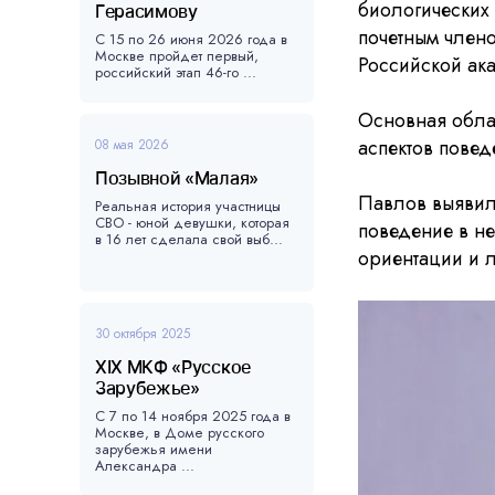
биологических 
Герасимову
почетным член
С 15 по 26 июня 2026 года в
Москве пройдет первый,
Российской ак
российский этап 46-го ...
Основная обла
аспектов пове
08 мая 2026
Позывной «Малая»
Павлов выявил
Реальная история участницы
СВО - юной девушки, которая
поведение в н
в 16 лет сделала свой выб...
ориентации и 
30 октября 2025
XIX МКФ «Русское
Зарубежье»
С 7 по 14 ноября 2025 года в
Москве, в Доме русского
зарубежья имени
Александра ...