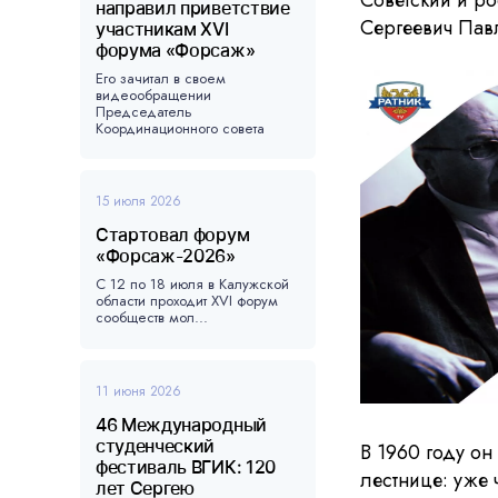
Советский и р
направил приветствие
Сергеевич Пав
участникам XVI
форума «Форсаж»
Его зачитал в своем
видеообращении
Председатель
Координационного совета
форума, ...
15 июля 2026
Стартовал форум
«Форсаж-2026»
С 12 по 18 июля в Калужской
области проходит XVI форум
сообществ мол...
11 июня 2026
46 Международный
студенческий
В 1960 году он
фестиваль ВГИК: 120
лестнице: уже 
лет Сергею