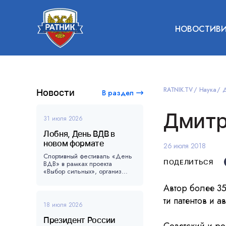
НОВОСТИ
В
RATNIK.TV
Наука
Д
Новости
В раздел
Дмитр
31 июля 2026
Лобня, День ВДВ в
новом формате
26 июля 2018
Спортивный фестиваль «День
ПОДЕЛИТЬСЯ
ВДВ» в рамках проекта
«Выбор сильных», организ...
Автор более 35
ти патентов и 
18 июля 2026
Президент России