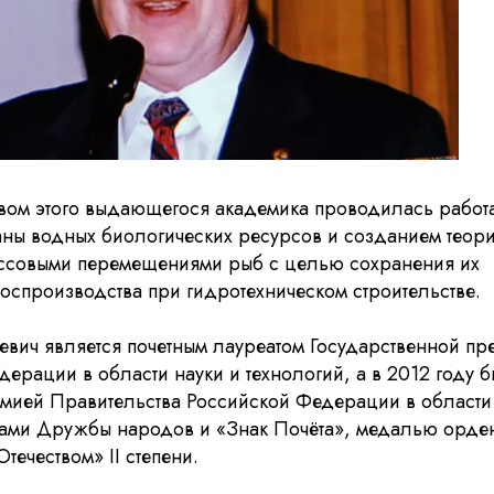
вом этого выдающегося академика проводилась работ
аны водных биологических ресурсов и созданием теор
ссовыми перемещениями рыб с целью сохранения их
воспроизводства при гидротехническом строительстве.
евич является почетным лауреатом Государственной пр
ерации в области науки и технологий, а в 2012 году 
мией Правительства Российской Федерации в области 
нами Дружбы народов и «Знак Почёта», медалью орде
течеством» II степени.
46 Международн
фестиваль ВГИК: