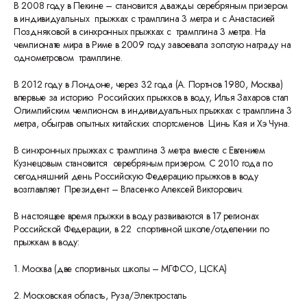
В 2008 году в Пекине – становится дважды серебряным призером
в индивидуальных прыжках с трамплина 3 метра и с Анастасией
Поздняковой в синхронных прыжках с трамплина 3 метра. На
чемпионате мира в Риме в 2009 году завоевала золотую награду на
однометровом трамплине.
В 2012 году в Лондоне, через 32 года (А. Портнов 1980, Москва)
впервые за историю Российских прыжков в воду, Илья Захаров стал
Олимпийским чемпионом в индивидуальных прыжках с трамплина 3
метра, обыграв опытных китайских спортсменов Цинь Кая и Хэ Чуна.
В синхронных прыжках с трамплина 3 метра вместе с Евгением
Кузнецовым становится серебряным призером. С 2010 года по
сегодняшний день Российскую Федерацию прыжков в воду
возглавляет Президент – Власенко Алексей Викторович.
В настоящее время прыжки в воду развиваются в 17 регионах
Российской Федерации, в 22 спортивной школе/отделении по
прыжкам в воду:
1. Москва (две спортивных школы – МГФСО, ЦСКА)
2. Московская область, Руза/Электросталь