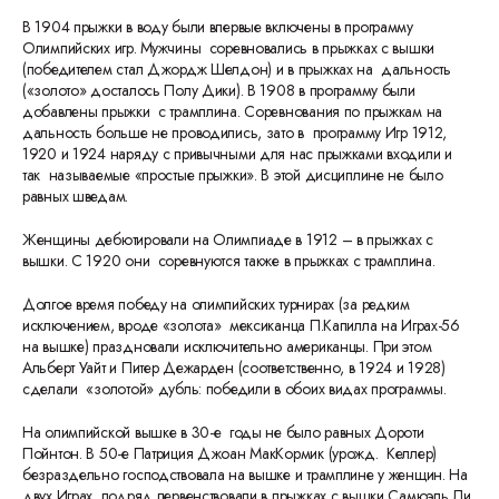
В 1904 прыжки в воду были впервые включены в программу
Олимпийских игр. Мужчины соревновались в прыжках с вышки
(победителем стал Джордж Шелдон) и в прыжках на дальность
(«золото» досталось Полу Дики). В 1908 в программу были
добавлены прыжки с трамплина. Соревнования по прыжкам на
дальность больше не проводились, зато в программу Игр 1912,
1920 и 1924 наряду с привычными для нас прыжками входили и
так называемые «простые прыжки». В этой дисциплине не было
равных шведам.
Женщины дебютировали на Олимпиаде в 1912 – в прыжках с
вышки. С 1920 они соревнуются также в прыжках с трамплина.
Долгое время победу на олимпийских турнирах (за редким
исключением, вроде «золота» мексиканца П.Капилла на Играх-56
на вышке) праздновали исключительно американцы. При этом
Альберт Уайт и Питер Дежарден (соответственно, в 1924 и 1928)
сделали «золотой» дубль: победили в обоих видах программы.
На олимпийской вышке в 30-е годы не было равных Дороти
Пойнтон. В 50-е Патриция Джоан МакКормик (урожд. Келлер)
безраздельно господствовала на вышке и трамплине у женщин. На
двух Играх подряд первенствовали в прыжках с вышки Самюэль Ли