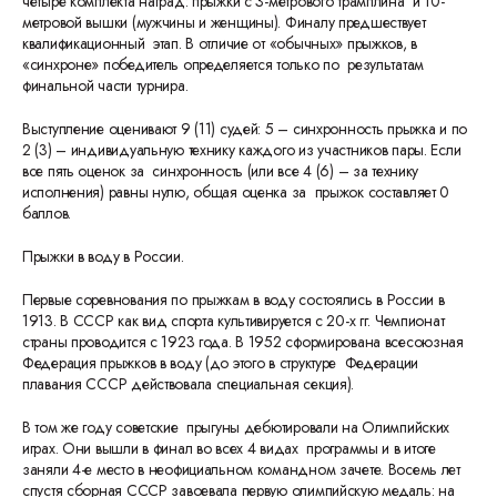
четыре комплекта наград: прыжки с 3-метрового трамплина и 10-
метровой вышки (мужчины и женщины). Финалу предшествует
квалификационный этап. В отличие от «обычных» прыжков, в
«синхроне» победитель определяется только по результатам
финальной части турнира.
Выступление оценивают 9 (11) судей: 5 – синхронность прыжка и по
2 (3) – индивидуальную технику каждого из участников пары. Если
все пять оценок за синхронность (или все 4 (6) – за технику
исполнения) равны нулю, общая оценка за прыжок составляет 0
баллов.
Прыжки в воду в России.
Первые соревнования по прыжкам в воду состоялись в России в
1913. В СССР как вид спорта культивируется с 20-х гг. Чемпионат
страны проводится с 1923 года. В 1952 сформирована всесоюзная
Федерация прыжков в воду (до этого в структуре Федерации
плавания СССР действовала специальная секция).
В том же году советские прыгуны дебютировали на Олимпийских
играх. Они вышли в финал во всех 4 видах программы и в итоге
заняли 4-е место в неофициальном командном зачете. Восемь лет
спустя сборная СССР завоевала первую олимпийскую медаль: на