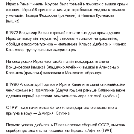
Играх в Риме Нинель Крутова была третьей в прыжках с вышки среди
женщин. Игры-68 принесли нам две серебряных медали в прыжках
у женщин: Тамара Федосова (трамплин) и Наталья Кузнецова
(вышка).
В 1972 Владимир Васин с третьей попытки (на двух предыдущих
Играх он выступил неудачно) завоевал «золото» на трамплине,
обойдя фаворитов турнира – итальянцев Клауса Дибиаси и Франко
Каньотто и группу сильных американцев.
На следующих Играх «золотой» почин поддержала Елена
Войцеховская (вышка). Владимир Алейник (вышка) и Александр
Косенков (трамплин) завоевали в Монреале «бронзу».
В 1980 Александр Портнов и Ирина Калинина стали олимпийскими
чемпионами на трамплине. (Двумя годами раньше Калинина также
сделала первый в истории чемпионатов мира золотой «дубль».)
С 1991 года начинается «эпоха» легендарного отечественного
прыгуна в воду — Дмитрия Саутина.
Первого успеха добился в 17 лет в составе сборной СССР, выиграв
серебряную медаль на чемпионате Европы в Афинах (1991).