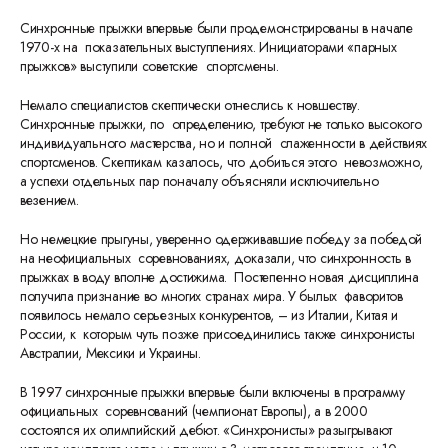
Синхронные прыжки впервые были продемонстрированы в начале
1970-х на показательных выступлениях. Инициаторами «парных
прыжков» выступили советские спортсмены.
Немало специалистов скептически отнеслись к новшеству.
Синхронные прыжки, по определению, требуют не только высокого
индивидуального мастерства, но и полной слаженности в действиях
спортсменов. Скептикам казалось, что добиться этого невозможно,
а успехи отдельных пар поначалу объясняли исключительно
везением.
Но немецкие прыгуны, уверенно одерживавшие победу за победой
на неофициальных соревнованиях, доказали, что синхронность в
прыжках в воду вполне достижима. Постепенно новая дисциплина
получила признание во многих странах мира. У былых фаворитов
появилось немало серьезных конкурентов, – из Италии, Китая и
России, к которым чуть позже присоединились также синхронисты
Австралии, Мексики и Украины.
В 1997 синхронные прыжки впервые были включены в программу
официальных соревнований (чемпионат Европы), а в 2000
состоялся их олимпийский дебют. «Синхронисты» разыгрывают