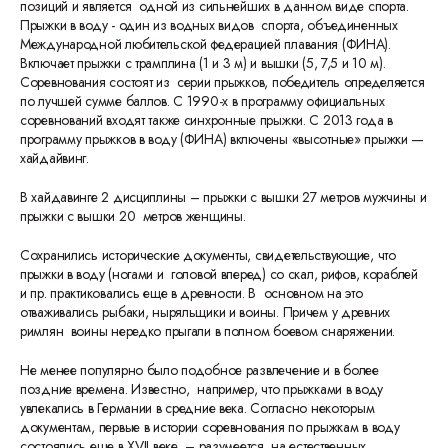
позиций и является одной из сильнейших в данном виде спорта.
Прыжки в воду - один из водных видов спорта, объединенных
Международной любительской федерацией плавания (ФИНА).
Включает прыжки с трамплина (1 и 3 м) и вышки (5, 7,5 и 10 м).
Соревнования состоят из серии прыжков, победитель определяется
по лучшей сумме баллов. С 1990-х в программу официальных
соревнований входят также синхронные прыжки. С 2013 года в
программу прыжков в воду (ФИНА) включены «высотные» прыжки —
хайдайвинг.
В хайдавинге 2 дисциплины – прыжки с вышки 27 метров мужчины и
прыжки с вышки 20 метров женщины.
Сохранились исторические документы, свидетельствующие, что
прыжки в воду (ногами и головой вперед) со скал, рифов, кораблей
и пр. практиковались еще в древности. В основном на это
отваживались рыбаки, ныряльщики и воины. Причем у древних
римлян воины нередко прыгали в полном боевом снаряжении.
Не менее популярно было подобное развлечение и в более
поздние времена. Известно, например, что прыжками в воду
увлекались в Германии в средние века. Согласно некоторым
документам, первые в истории соревнования по прыжкам в воду
состоялись еще в XVII веке, – разумеется, на естественных