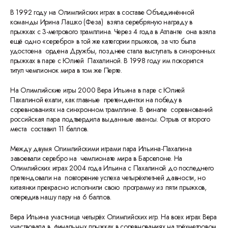
В 1992 году на Олимпийских играх в составе Объединённой
команды Ирина Лашко (Феза) взяла серебряную награду в
прыжках с 3-метрового трамплина. Через 4 года в Атланте она взяла
ещё одно «серебро» в той же категории прыжков, за что была
удостоена ордена Дружбы, позднее стала выступать в синхронных
прыжках в паре с Юлией Пахалиной. В 1998 году им покорился
титул чемпионок мира в том же Перте.
На Олимпийские игры 2000 Вера Ильина в паре с Юлией
Пахалиной ехали, как главные претендентки на победу в
соревнованиях на синхронном трамплине. В финале соревнований
российская пара подтвердила выданные авансы. Отрыв от второго
места составил 11 баллов.
Между двумя Олимпийскими играми пара Ильина-Пахалина
завоевали серебро на чемпионате мира в Барселоне. На
Олимпийских играх 2004 года Ильина с Пахалиной до последнего
претендовали на повторение успеха четырёхлетней давности, но
китаянки прекрасно исполнили свою программу из пяти прыжков,
опередив нашу пару на 6 баллов.
Вера Ильина участница четырёх Олимпийских игр. На всех играх Вера
участвовала в финальных прыжках в соревнованиях на трёхметровом