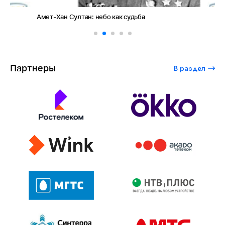
Амет-Хан Султан: небо как судьба
Пр
фо
Партнеры
В раздел