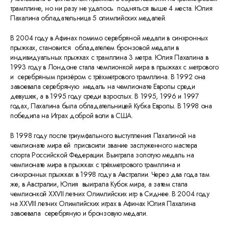
трамплине, но ни разу не удалось подняться выше 4 места. Юлия
Пахалина обладательница 5 олимпийских медалей.
В 2004 году в Афинах помимо серебряной медали в синхронных
прыжках, становится обладателем бронзовой медали в
индивидуальных прыжках с трамплина 3 метра. Юлия Пахалина в
1993 году в Лондоне стала чемпионкой мира в прыжках с метрового
и серебряным призёром с трёхметрового трамплина. В 1992 она
завоевала серебряную медаль на чемпионате Европы среди
девушек, а в 1995 году среди взрослых. В 1995, 1996 и 1997
годах, Пахалина была обладательницей Кубка Европы. В 1998 она
победила на Играх доброй воли в США.
В 1998 году после триумфального выступления Пахалиной на
чемпионате мира ей присвоили звание заслуженного мастера
спорта Российской Федерации. Выиграла золотую медаль на
чемпионате мира в прыжках с трёхметрового трамплина и
синхронных прыжках в 1998 году в Австралии. Через два года там
же, в Австралии, Юлия выиграла Кубок мира, а затем стала
чемпионкой XXVII летних Олимпийских игр в Сиднее. В 2004 году
на XXVIII летних Олимпийских играх в Афинах Юлия Пахалина
завоевала серебряную и бронзовую медали.