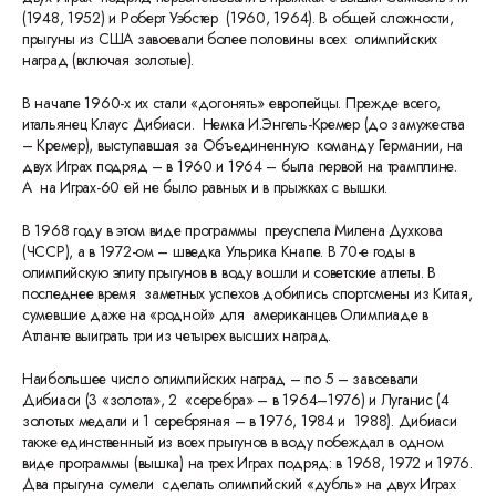
(1948, 1952) и Роберт Уэбстер (1960, 1964). В общей сложности,
прыгуны из США завоевали более половины всех олимпийских
наград (включая золотые).
В начале 1960-х их стали «догонять» европейцы. Прежде всего,
итальянец Клаус Дибиаси. Немка И.Энгель-Кремер (до замужества
– Кремер), выступавшая за Объединенную команду Германии, на
двух Играх подряд – в 1960 и 1964 – была первой на трамплине.
А на Играх-60 ей не было равных и в прыжках с вышки.
В 1968 году в этом виде программы преуспела Милена Духкова
(ЧССР), а в 1972-ом – шведка Ульрика Кнапе. В 70-е годы в
олимпийскую элиту прыгунов в воду вошли и советские атлеты. В
последнее время заметных успехов добились спортсмены из Китая,
сумевшие даже на «родной» для американцев Олимпиаде в
Атланте выиграть три из четырех высших наград.
Наибольшее число олимпийских наград – по 5 – завоевали
Дибиаси (3 «золота», 2 «серебра» – в 1964–1976) и Луганис (4
золотых медали и 1 серебряная – в 1976, 1984 и 1988). Дибиаси
также единственный из всех прыгунов в воду побеждал в одном
виде программы (вышка) на трех Играх подряд: в 1968, 1972 и 1976.
Два прыгуна сумели сделать олимпийский «дубль» на двух Играх