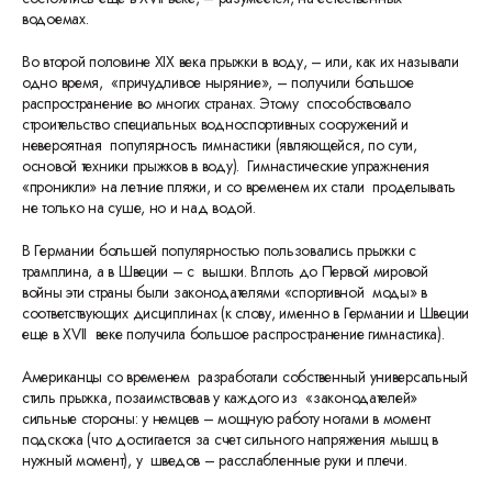
водоемах.
Во второй половине XIX века прыжки в воду, – или, как их называли
одно время, «причудливое ныряние», – получили большое
распространение во многих странах. Этому способствовало
строительство специальных водноспортивных сооружений и
невероятная популярность гимнастики (являющейся, по сути,
основой техники прыжков в воду). Гимнастические упражнения
«проникли» на летние пляжи, и со временем их стали проделывать
не только на суше, но и над водой.
В Германии большей популярностью пользовались прыжки с
трамплина, а в Швеции – с вышки. Вплоть до Первой мировой
войны эти страны были законодателями «спортивной моды» в
соответствующих дисциплинах (к слову, именно в Германии и Швеции
еще в XVII веке получила большое распространение гимнастика).
Американцы со временем разработали собственный универсальный
стиль прыжка, позаимствовав у каждого из «законодателей»
сильные стороны: у немцев – мощную работу ногами в момент
подскока (что достигается за счет сильного напряжения мышц в
нужный момент), у шведов – расслабленные руки и плечи.