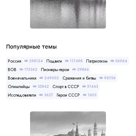
Популярные темы
Россия
Подвиги
Патриотизм
298124
117498
56964
ВОВ
Пионеры-герои
175362
29866
Военачальники
Сражения и битвы
249002
96756
Олимпийцы
Спорт в СССР
35842
51443
Исследователи
Герои СССР
3627
1603