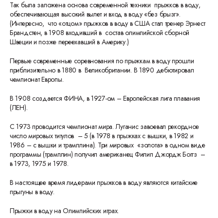
Так была заложена основа современной техники прыжков в воду,
обеспечивающая высокий вылет и вход в воду «без брызг».
(Интересно, что «отцом» прыжков в воду в США стал тренер Эрнест
Брандстен, в 1908 входивший в состав олимпийской сборной
Швеции и позже переехавший в Америку.)
Первые современные соревнования по прыжкам в воду прошли
приблизительно в 1880 в Великобритании. В 1890 дебютировал
чемпионат Европы.
В 1908 создается ФИНА, в 1927-ом – Европейская лига плавания
(ЛЕН).
С 1973 проводится чемпионат мира. Луганис завоевал рекордное
число мировых титулов – 5 (в 1978 в прыжках с вышки, в 1982 и
1986 – с вышки и трамплина). Три мировых «золота» в одном виде
программы (трамплин) получил американец Филип Джордж Боггз –
в 1973, 1975 и 1978.
В настоящее время лидерами прыжков в воду являются китайские
прыгуны в воду.
Прыжки в воду на Олимпийских играх.