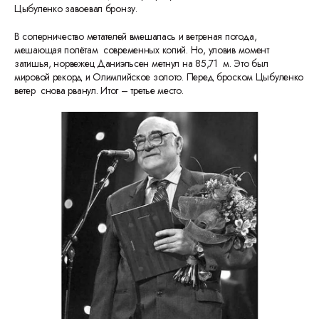
Цыбуленко завоевал бронзу.
В соперничество метателей вмешалась и ветреная погода,
мешающая полётам современных копий. Но, уловив момент
затишья, норвежец Даниэльсен метнул на 85,71 м. Это был
мировой рекорд и Олимпийское золото. Перед броском Цыбуленко
ветер снова рванул. Итог – третье место.