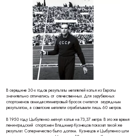
В середине 30-х годов результаты метателей копья из Европы
значительно отличались от отечественных. Для зарубежных
спортсменов семидесятиметровый бросок считался заурядным
результатом, а советские метатели отрабатывали лишь 60 метров.
В 1950 году Цыбуленко метнул копье на 73,37 метра. В это же время
ленинградский спортсмен Владимир Кузнецов показал такой же
результат. Соперничество было долгим. Кузнецов и Цыбуленко шли