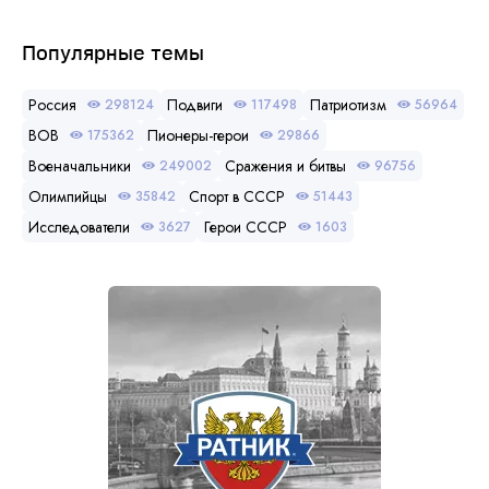
Популярные темы
Россия
Подвиги
Патриотизм
298124
117498
56964
ВОВ
Пионеры-герои
175362
29866
Военачальники
Сражения и битвы
249002
96756
Олимпийцы
Спорт в СССР
35842
51443
Исследователи
Герои СССР
3627
1603