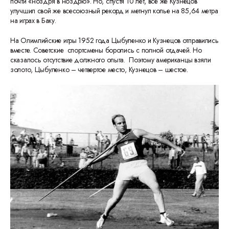
почти «ноздря в ноздрю». Но, спустя 10 лет, все же Кузнецов
улучшил свой же всесоюзный рекорд и метнул копье на 85,64 метра
на играх в Баку.
На Олимпийские игры 1952 года Цыбуленко и Кузнецов отправились
вместе. Советские спортсмены боролись с полной отдачей. Но
сказалось отсутствие должного опыта. Поэтому американцы взяли
золото, Цыбуленко – четвертое место, Кузнецов – шестое.