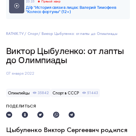
23:25
Прямой эфир
Д/ф "История связи в лицах: Валерий Тимофеев
"Колесо фортуны" (12+)
RATNIK.TV
Спорт
Виктор Цыбуленко: от лапты до Олимпиады
Виктор Цыбуленко: от лапты
до Олимпиады
07 января 2022
Олимпийцы
Спорт в СССР
35842
51443
ПОДЕЛИТЬСЯ
Цыбуленко Виктор Сергеевич родился