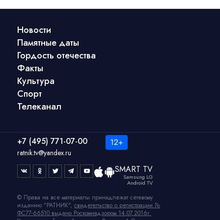
Новости
Памятные даты
Гордость отечества
Факты
Культура
Спорт
Телеканал
+7 (495) 771-07-00
ratnik.tv@yandex.ru
SMART TV
Samsung LG
Android TV
© Права на все материалы принадлежат сетевому
изданию "РАТНИК",
свидетельство о регистрации №
ФС77-66510 выдано Роскомнадзором 14.07.2016г.