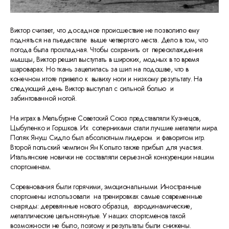
Виктор считает, что досадное происшествие не позволило ему
подняться на пьедестале выше четвертого места. Дело в том, что
погода была прохладная. Чтобы сохранить от переохлаждения
мышцы, Виктор решил выступать в широких, модных в то время
шароварах. Но ткань зацепилась за шип на подошве, что в
конечном итоге привело к вывиху ноги и низкому результату. На
следующий день Виктор выступал с сильной болью и
забинтованной ногой.
На играх в Мельбурне Советский Союз представляли Кузнецов,
Цыбуленко и Горшков. Их соперниками стали лучшие метатели мира.
Поляк Януш Сидло был абсолютным лидером и фаворитом игр.
Второй польский чемпион Ян Копыто также прибыл для участия.
Итальянские новички не составляли серьезной конкуренции нашим
спортсменам.
Соревнования были горячими, эмоциональными. Иностранные
спортсмены использовали на тренировках самые современные
снаряды: деревянные нового образца, аэродинамические,
металлические цельнотянутые. У наших спортсменов такой
возможности не было, поэтому и результаты были снижены.