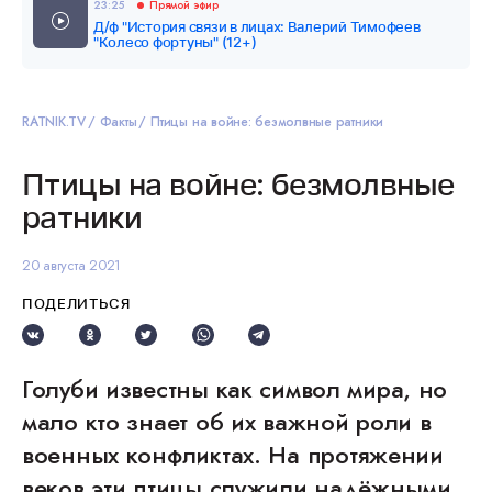
23:25
Прямой эфир
Д/ф "История связи в лицах: Валерий Тимофеев
"Колесо фортуны" (12+)
RATNIK.TV
Факты
Птицы на войне: безмолвные ратники
Птицы на войне: безмолвные
ратники
20 августа 2021
ПОДЕЛИТЬСЯ
Голуби известны как символ мира, но
мало кто знает об их важной роли в
военных конфликтах. На протяжении
веков эти птицы служили надёжными