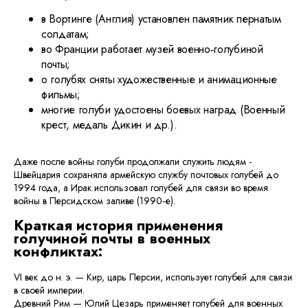
в Вортинге (Англия) установлен памятник пернатым
солдатам;
во Франции работает музей военно‑голубиной
почты;
о голубях сняты художественные и анимационные
фильмы;
многие голуби удостоены боевых наград (Военный
крест, медаль Дикин и др.).
Даже после войны голуби продолжали служить людям -
Швейцария сохраняла армейскую службу почтовых голубей до
1994 года, а Ирак использовал голубей для связи во время
войны в Персидском заливе (1990‑е).
Краткая история применения
голучиной почты в военных
конфликтах:
VI век до н. э. — Кир, царь Персии, использует голубей для связи
в своей империи.
Древний Рим — Юлий Цезарь применяет голубей для военных