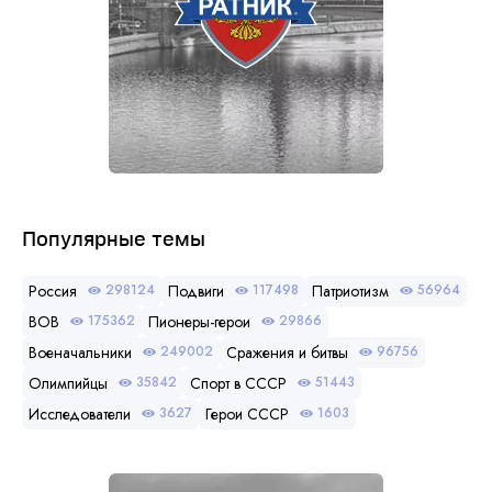
Популярные темы
Россия
Подвиги
Патриотизм
298124
117498
56964
ВОВ
Пионеры-герои
175362
29866
Военачальники
Сражения и битвы
249002
96756
Олимпийцы
Спорт в СССР
35842
51443
Исследователи
Герои СССР
3627
1603