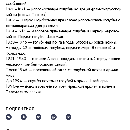
сообщений.
1870–1871 — использование голубей во время франко‑прусской
войны (осада Парижа).
1907 — Юлиус Нойброннер предлагает использовать голубей с
фотоаппаратами для разведки.
1914–1918 — массовое применение голубей в Первой мировой
войне. Подвиг голубки Шер Ами.
1939–1945 — голубиная почта в годы Второй мировой войны.
Награды 32 английским голубям, подвиги Мери Экстерской и
Коммандо.
1941–1943 — попытки Англии создать соколиный отряд против
немецких голубей (острова Силли).
После 1945 — постепенный отказ от голубиной почты в армиях
мира.
До 1994 — служба почтовых голубей в армии Швейцарии.
1990‑е — использование голубей иракской армией в войне в
Персидском заливе.
ПОДЕЛИТЬСЯ