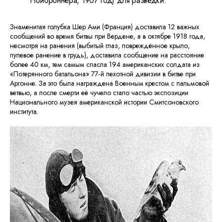
Нойброннера, 1907 год) для разведки.
Знаменитая голубка Шер Ами (Франция) доставила 12 важных
сообщений во время битвы при Вердене, а в октябре 1918 года,
несмотря на ранения (выбитый глаз, повреждённое крыло,
пулевое ранение в грудь), доставила сообщение на расстояние
более 40 км, тем самым спасла 194 американских солдата из
«Потерянного батальона» 77‑й пехотной дивизии в битве при
Аргонне. За это была награждена Военным крестом с пальмовой
ветвью, а после смерти её чучело стало частью экспозиции
Национального музея американской истории Смитсоновского
института.