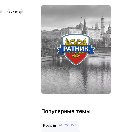
и с буквой
Популярные темы
Россия
298124