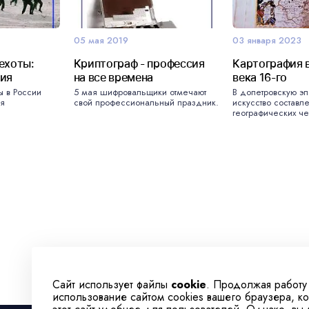
05 мая 2019
03 января 2023
ехоты:
Криптограф - профессия
Картография в
ния
на все времена
века 16-го
ы в России
5 мая шифровальщики отмечают
В допетровскую эп
ря
свой профессиональный праздник.
искусство составл
географических че
Сайт использует файлы
cookie
. Продолжая работу
использование сайтом cookies вашего браузера, к