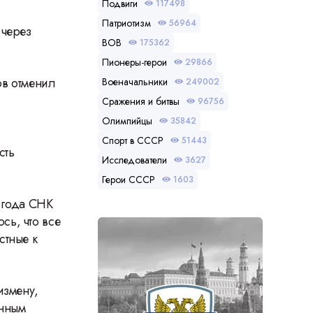
Подвиги
117498
Патриотизм
56964
 через
ВОВ
175362
Пионеры-герои
29866
ов отменил
Военачальники
249002
Сражения и битвы
96756
Олимпийцы
35842
Спорт в СССР
51443
сть
Исследователи
3627
Герои СССР
1603
е года СНК
сь, что все
стные к
измену,
онным