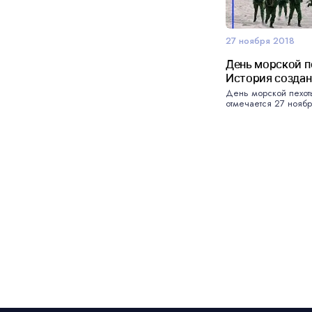
27 ноября 2018
День морской п
История созда
День морской пехот
отмечается 27 нояб