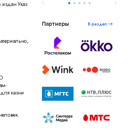
 издан Указ
Партнеры
В раздел
материально,
«О
ам-
 для казни
человек.