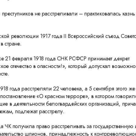
 преступников не расстреливали – практиковалась казнь
кой революции 1917 года II Всероссийский съезд Совет
в стране.
е 21 февраля 1918 года СНК РСФСР принимает декрет
кое отечество в опасности!», который допускал возможно
сте.
918 года расстреляли 22 человека, а 5 сентября этого ж
остановление «О красном терроре», в котором говорило
щие в деятельности белогвардейских организаций, прича
тежам, подлежат расстрелу.
да ЧК получила право расстреливать за государственную 
вательство шпионов, принадлежность к контрреволюци