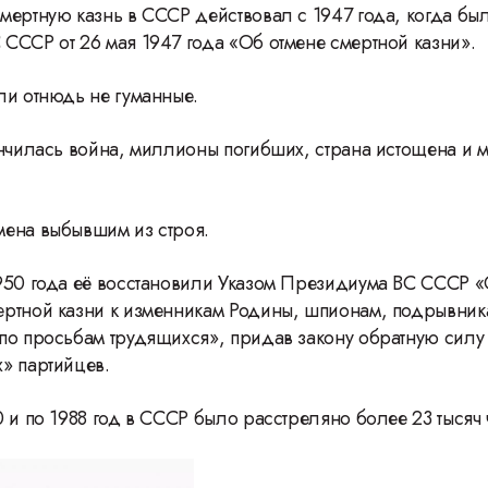
мертную казнь в СССР действовал с 1947 года, когда был
Герасимову
СССР от 26 мая 1947 года «Об отмене смертной казни».
ли отнюдь не гуманные.
ончилась война, миллионы погибших, страна истощена и 
ена выбывшим из строя.
950 года её восстановили Указом Президиума ВС СССР 
ртной казни к изменникам Родины, шпионам, подрывник
по просьбам трудящихся», придав закону обратную силу
» партийцев.
 и по 1988 год в СССР было расстреляно более 23 тысяч 