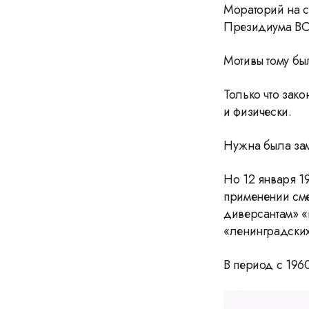
Мораторий на с
Президиума ВС 
Мотивы тому бы
Только что зак
и физически.
Нужна была зам
Но 12 января 1
применении сме
диверсантам» «
«ленинградских
В период с 1960