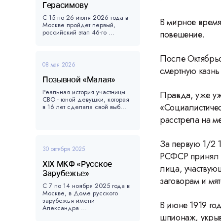
Герасимову
С 15 по 26 июня 2026 года в
В мирное время
Москве пройдет первый,
российский этап 46-го ...
повешение.
После Октябрьс
08 мая 2026
смертную казнь 
Позывной «Малая»
Реальная история участницы
Правда, уже уж
СВО - юной девушки, которая
«Социалистичес
в 16 лет сделала свой выб...
расстрела на ме
За первую 1/2 1
30 октября 2025
РСФСР принял п
XIX МКФ «Русское
лица, участвую
Зарубежье»
заговорам и мя
С 7 по 14 ноября 2025 года в
Москве, в Доме русского
зарубежья имени
В июне 1919 го
Александра ...
шпионаж, укры