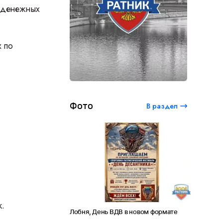
у денежных
 по
Фото
В раздел
.
Лобня, День ВДВ в новом формате
Амет-Хан Султан: небо как су