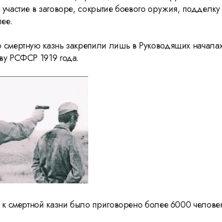
 участие в заговоре, сокрытие боевого оружия, подделк
лее.
 смертную казнь закрепили лишь в Руководящих началах
ву РСФСР 1919 года.
у к смертной казни было приговорено более 6000 человек
46 Международный студенческий
фестиваль ВГИК: 120 лет Сергею