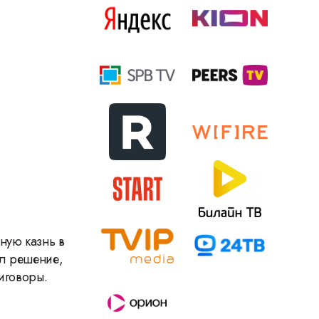
ную казнь в
ял решение,
иговоры.