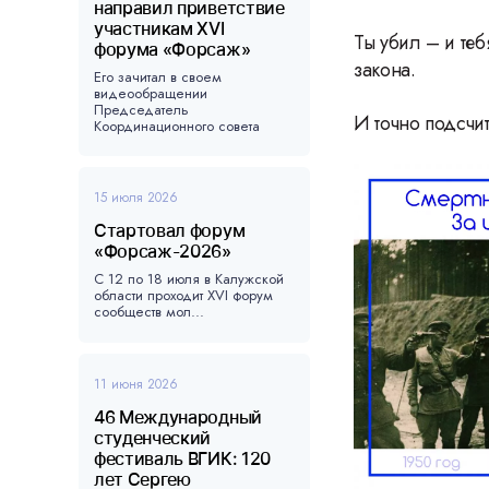
направил приветствие
участникам XVI
Ты убил – и теб
форума «Форсаж»
закона.
Его зачитал в своем
видеообращении
Председатель
И точно подсчит
Координационного совета
форума, ...
15 июля 2026
Стартовал форум
«Форсаж-2026»
С 12 по 18 июля в Калужской
области проходит XVI форум
сообществ мол...
11 июня 2026
46 Международный
студенческий
фестиваль ВГИК: 120
лет Сергею