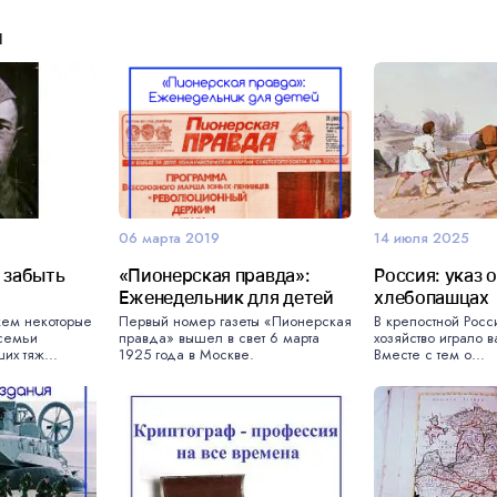
и
06 марта 2019
14 июля 2025
 забыть
«Пионерская правда»:
Россия: указ 
Еженедельник для детей
хлебопашцах
жем некоторые
Первый номер газеты «Пионерская
В крепостной Росс
семьи
правда» вышел в свет 6 марта
хозяйство играло 
х тяж...
1925 года в Москве.
Вместе с тем о...