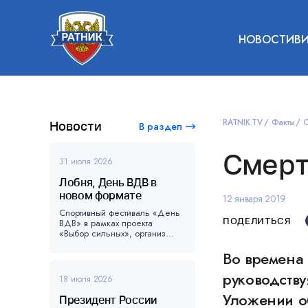
НОВОСТИ
В
RATNIK.TV
Факты
С
Новости
В раздел
Смерт
31 июля 2026
Лобня, День ВДВ в
новом формате
12 января 2019
Спортивный фестиваль «День
ПОДЕЛИТЬСЯ
ВДВ» в рамках проекта
«Выбор сильных», организ...
Во времена
руководству
18 июля 2026
Уложении о
Президент России