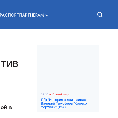
РА
СПОРТ
ПАРТНЕРАМ
отив
23:25
Прямой эфир
Д/ф "История связи в лицах:
Валерий Тимофеев "Колесо
ой в
фортуны" (12+)