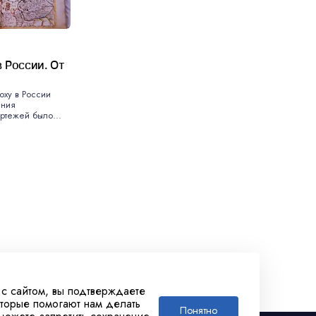
 России. От
оху в России
ения
ртежей было...
 с сайтом, вы подтверждаете
оторые помогают нам делать
Понятно