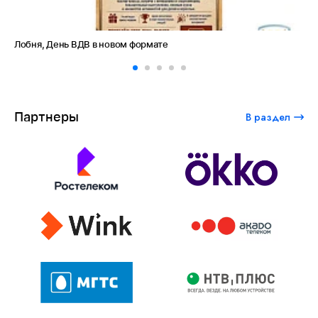
Лобня, День ВДВ в новом формате
Ам
Партнеры
В раздел