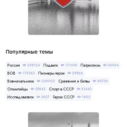
Популярные темы
Россия
Подвиги
Патриотизм
298124
117498
56964
ВОВ
Пионеры-герои
175362
29866
Военачальники
Сражения и битвы
249002
96756
Олимпийцы
Спорт в СССР
35842
51443
Исследователи
Герои СССР
3627
1603