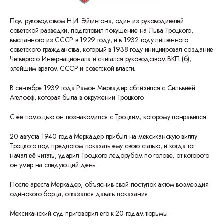
Под руководством Н.И. Эйтингона, один из руководителей
советской разведки, подготовил покушение на Льва Троцкого,
высланного из СССР в 1929 году, и в 1932 году лишённого
советского гражданства, который в 1938 году инициировал создание
Четвертого Интернационала и считался руководством ВКП (б),
злейшим врагом СССР и советской власти.
В сентябре 1939 года Рамон Меркадер сблизился с Сильвией
Агелофф, которая была в окружении Троцкого.
С её помощью он познакомился с Троцким, которому понравился.
20 августа 1940 года Меркадер прибыл на мексиканскую виллу
Троцкого под предлогом показать ему свою статью, и когда тот
начал её читать, ударил Троцкого ледорубом по голове, от которого
он умер на следующий день.
После ареста Меркадер, объяснив свой поступок актом возмездия
одинокого борца, отказался давать показания.
Мексиканский суд приговорил его к 20 годам тюрьмы.