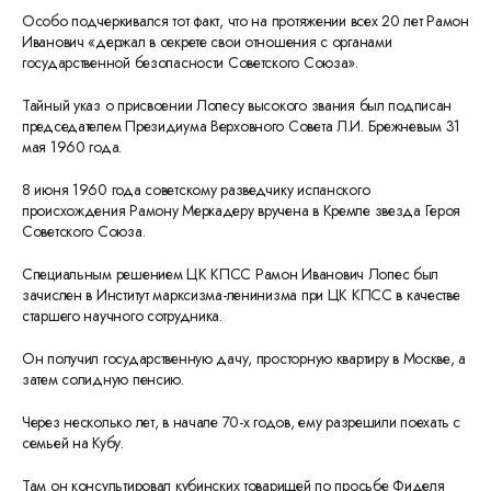
Особо подчеркивался тот факт, что на протяжении всех 20 лет Рамон
Иванович «держал в секрете свои отношения с органами
государственной безопасности Советского Союза».
Тайный указ о присвоении Лопесу высокого звания был подписан
председателем Президиума Верховного Совета Л.И. Брежневым 31
мая 1960 года.
8 июня 1960 года советскому разведчику испанского
происхождения Рамону Меркадеру вручена в Кремле звезда Героя
Советского Союза.
Специальным решением ЦК КПСС Рамон Иванович Лопес был
зачислен в Институт марксизма-ленинизма при ЦК КПСС в качестве
старшего научного сотрудника.
Он получил государственную дачу, просторную квартиру в Москве, а
затем солидную пенсию.
Через несколько лет, в начале 70-х годов, ему разрешили поехать с
семьей на Кубу.
Там он консультировал кубинских товарищей по просьбе Фиделя