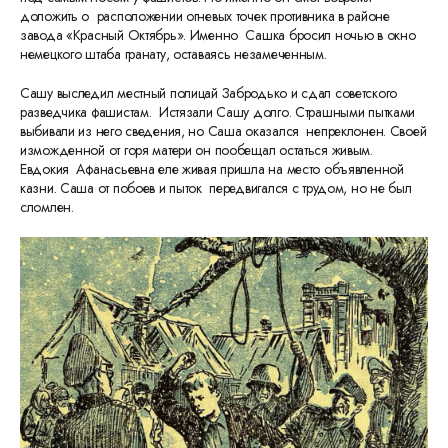
доложить о расположении огневых точек противника в районе
завода «Красный Октябрь». Именно Сашка бросил ночью в окно
немецкого штаба гранату, оставаясь незамеченным.
Сашу выследил местный полицай Забродько и сдал советского
разведчика фашистам. Истязали Сашу долго. Страшными пытками
выбивали из него сведения, но Саша оказался непреклонен. Своей
изможденной от горя матери он пообещал остаться живым.
Евдокия Афанасьевна еле живая пришла на место объявленной
казни. Саша от побоев и пыток передвигался с трудом, но не был
сломлен.