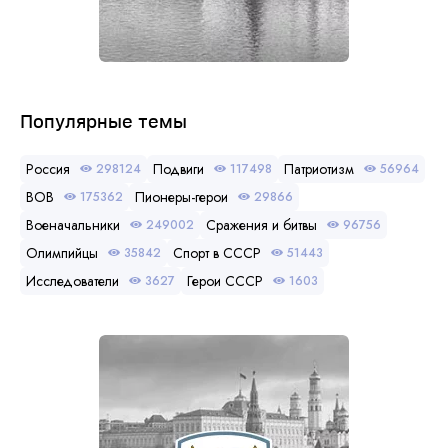
Популярные темы
Россия
Подвиги
Патриотизм
298124
117498
56964
ВОВ
Пионеры-герои
175362
29866
Военачальники
Сражения и битвы
249002
96756
Олимпийцы
Спорт в СССР
35842
51443
Исследователи
Герои СССР
3627
1603