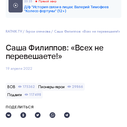
23:25
Прямой эфир
Д/ф "История связи в лицах: Валерий Тимофеев
"Колесо фортуны" (12+)
RATNIK.TV
Герои отечества
Саша Филиппов: «Всех не перевешаете!»
Саша Филиппов: «Всех не
перевешаете!»
19 апреля 2022
ВОВ
Пионеры-герои
175362
29866
Подвиги
117498
ПОДЕЛИТЬСЯ