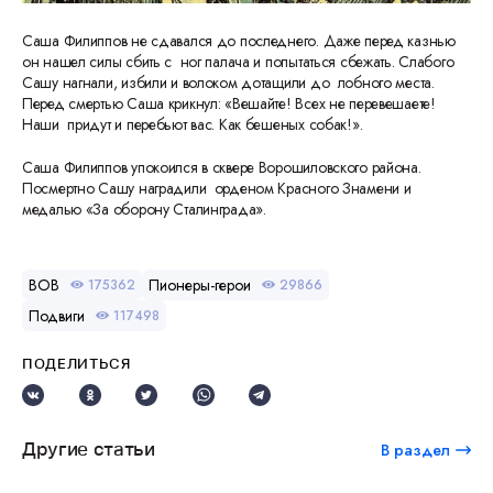
Саша Филиппов не сдавался до последнего. Даже перед казнью
он нашел силы сбить с ног палача и попытаться сбежать. Слабого
Сашу нагнали, избили и волоком дотащили до лобного места.
Перед смертью Саша крикнул: «Вешайте! Всех не перевешаете!
Наши придут и перебьют вас. Как бешеных собак!».
Саша Филиппов упокоился в сквере Ворошиловского района.
Посмертно Сашу наградили орденом Красного Знамени и
медалью «За оборону Сталинграда».
ВОВ
Пионеры-герои
175362
29866
Подвиги
117498
ПОДЕЛИТЬСЯ
Другие статьи
В раздел