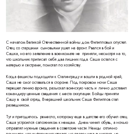
С началом Великой Отечественной войны дом Филипповых опустел.
Отец со старшими сыновьями ушел на фронт. Рвался в бой и
Сашка, но его заявление в военкомате не приняли, несмотря на то,
что школьник приписал себя два лишних года. Саша остался с
матерью и сестрами, помогал по хозяйству.
Когда фашисты подходили к Сталинграду и вошли в родной край,
Саша не смог оставаться в стороне. Под покровом ночи Саша
перешел линию фронта, разыскал воинскую часть и лично доставил
командиру ценные сведения с места оккупации. Бойцы приняли
Сашу в свой отряд. Вчерашний школьник Саша Филиппов стал
разведчиком.
Тут и пригодилось ремесло, которому еще в детстве его обучил отец.
Саша устроился сапожником к немцам. Днем чинил обувь, а ночью
отправлял нужные сведения в советские части. Немцы отлично
понимали, что информация утекает, но разведчика вычислить не