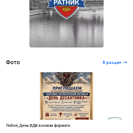
Фото
В раздел
Лобня, День ВДВ в новом формате
Ам