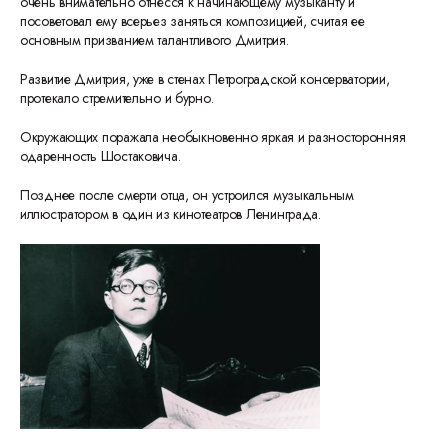
очень внимательно отнесся к начинающему музыканту и
посоветовал ему всерьез заняться композицией, считая ее
основным призванием талантливого Дмитрия.
Развитие Дмитрия, уже в стенах Петроградской консерватории,
протекало стремительно и бурно.
Окружающих поражала необыкновенно яркая и разносторонняя
одаренность Шостаковича.
Позднее после смерти отца, он устроился музыкальным
иллюстратором в один из кинотеатров Ленинграда.