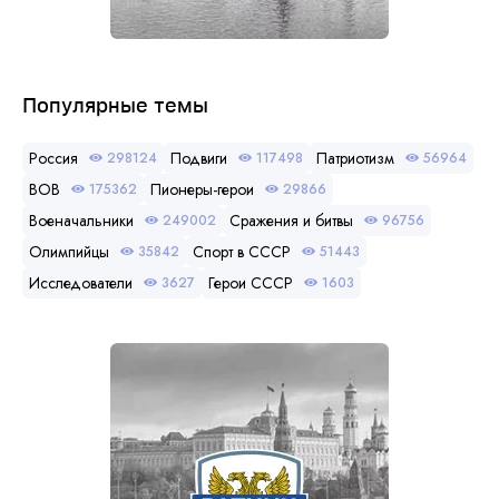
Популярные темы
Россия
Подвиги
Патриотизм
298124
117498
56964
ВОВ
Пионеры-герои
175362
29866
Военачальники
Сражения и битвы
249002
96756
Олимпийцы
Спорт в СССР
35842
51443
Исследователи
Герои СССР
3627
1603