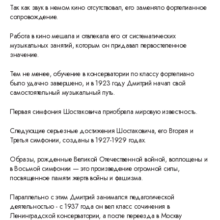
Так как звук в немом кино отсутствовал, его заменяло фортепианное
сопровождение.
Работа в кино мешала и отвлекала его от систематических
музыкальных занятий, которым он придавал первостепенное
значение.
Тем не менее, обучение в консерватории по классу фортепиано
было удачно завершено, и в 1923 году Дмитрий начал свой
самостоятельный музыкальный путь.
Первая симфония Шостаковича приобрела мировую известность.
Следующие серьезные достижения Шостаковича, его Вторая и
Третья симфонии, созданы в 1927-1929 годах.
Образы, рожденные Великой Отечественной войной, воплощены и
в Восьмой симфонии — это произведение огромной силы,
посвященное памяти жертв войны и фашизма.
Параллельно с этим Дмитрий занимался педагогической
деятельностью - с 1937 года он вел класс сочинения в
Ленинградской консерватории, а после переезда в Москву