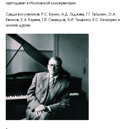
преподавал в Московской консерватории.
Среди его учеников: Р.С. Бунин, А.Д. Гаджиев, Г.Г. Галынин, О.А.
Евлахов, К.А. Караев, Г.В. Свиридов, Б.И. Тищенко, К.С. Хачатурян и
многие другие.