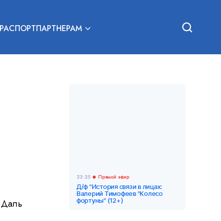
РА
СПОРТ
ПАРТНЕРАМ
23:25
Прямой эфир
Д/ф "История связи в лицах:
Валерий Тимофеев "Колесо
фортуны" (12+)
р Даль