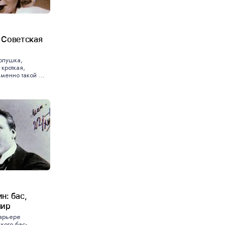
 Советская
олушка,
кроткая,
менно такой ...
н: бас,
мир
карьере
кого бас-