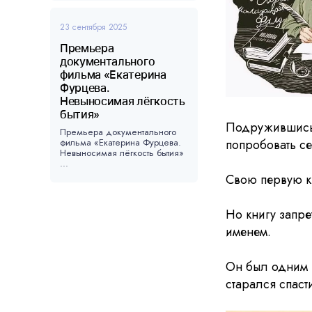
23 сентября 2025
Премьера
документального
фильма «Екатерина
Фурцева.
Невыносимая лёгкость
бытия»
Подружившись 
Премьера документального
фильма «Екатерина Фурцева.
попробовать се
Невыносимая лёгкость бытия»
...
Свою первую кн
Но книгу запре
именем.
Он был одним 
старался спаст