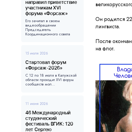
направил приветствие
великорусского
участникам XVI
форума «Форсаж»
Он родился 22 
Его зачитал в своем
видеообращении
лингвиста.
Председатель
Координационного совета
форума, ...
После окончан
на флот.
15 июля 2026
Стартовал форум
«Форсаж-2026»
С 12 по 18 июля в Калужской
области проходит XVI форум
сообществ мол...
11 июня 2026
46 Международный
студенческий
фестиваль ВГИК: 120
лет Сергею