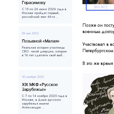
Герасимову
С 15 по 26 июня 2026 года в
Москве пройдет первый,
российский этап 46-го ...
Позже он посту
военным докто
08 мая 2026
Позывной «Малая»
Участвовал в в
Реальная история участницы
Петербургском 
СВО - юной девушки, которая
в 16 лет сделала свой выб...
В это же врем
30 октября 2025
XIX МКФ «Русское
Зарубежье»
С 7 по 14 ноября 2025 года в
Москве, в Доме русского
зарубежья имени
Александра ...