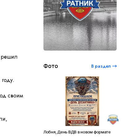
е решил
Фото
В раздел
 году.
под своим
ли,
ый студенческий
Лобня, День ВДВ в новом формате
Амет-Хан
 120 лет Сергею