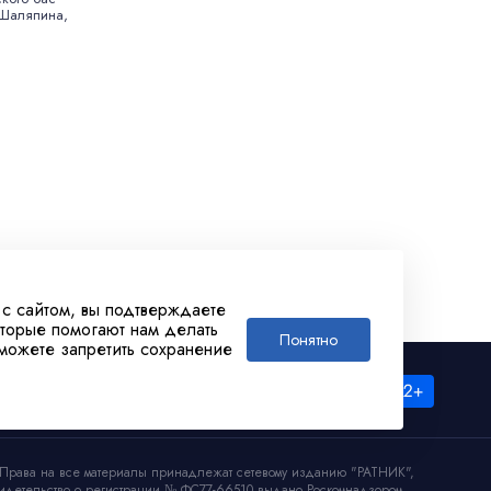
 Шаляпина,
 с сайтом, вы подтверждаете
оторые помогают нам делать
Понятно
 можете запретить сохранение
Права на все материалы принадлежат сетевому изданию "РАТНИК",
идетельство о регистрации № ФС77-66510 выдано Роскомнадзором