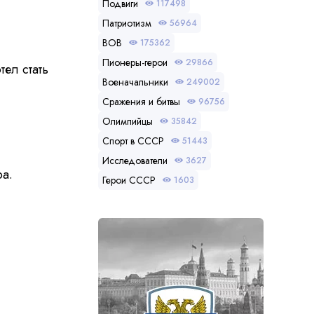
Подвиги
117498
Патриотизм
56964
ВОВ
175362
Пионеры-герои
29866
тел стать
Военачальники
249002
Сражения и битвы
96756
Олимпийцы
35842
Спорт в СССР
51443
Исследователи
3627
ра.
Герои СССР
1603