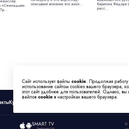
режиссер
описывает влияние его жизн...
баритона Федора
ов «Семнадцать
расс...
Тр...
Сайт использует файлы
cookie
. Продолжая работу
использование сайтом cookies вашего браузера, к
этот сайт удобнее для пользователей. Однако, вы
файлов
cookie
в настройках вашего браузера.
акты
Культура
Спорт
Телеканал
SMART TV
© 
Samsung LG
св