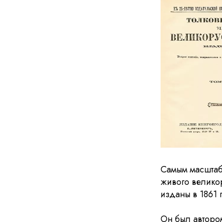
Самым масштаб
живого велико
изданы в 1861 
Он был автором