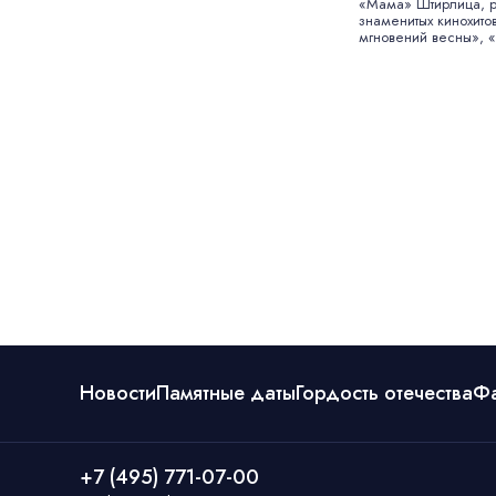
«Мама» Штирлица, 
знаменитых кинохит
мгновений весны», «
Новости
Памятные даты
Гордость отечества
Ф
+7 (495) 771-07-00