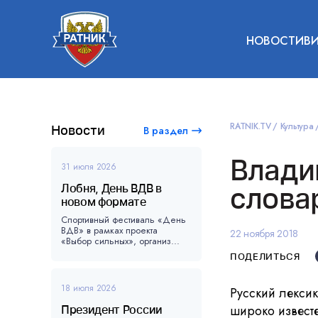
НОВОСТИ
В
RATNIK.TV
Культура
Новости
В раздел
Влади
31 июля 2026
Лобня, День ВДВ в
слова
новом формате
Спортивный фестиваль «День
ВДВ» в рамках проекта
22 ноября 2018
«Выбор сильных», организ...
ПОДЕЛИТЬСЯ
18 июля 2026
Русский лексик
широко известе
Президент России