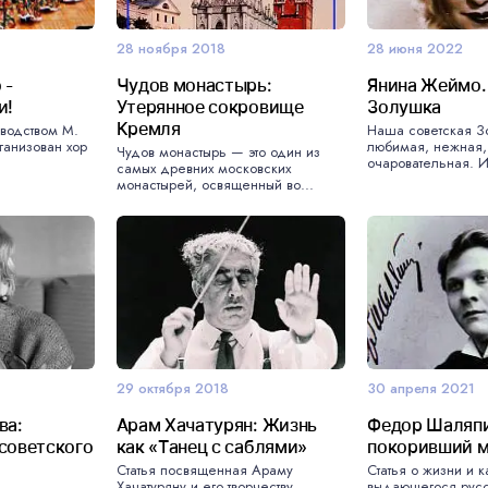
28 ноября 2018
28 июня 2022
 -
Чудов монастырь:
Янина Жеймо.
и!
Утерянное сокровище
Золушка
Кремля
оводством М.
Наша советская З
ганизован хор
любимая, нежная, 
Чудов монастырь — это один из
очаровательная. И
самых древних московских
монастырей, освященный во...
29 октября 2018
30 апреля 2021
ва:
Арам Хачатурян: Жизнь
Федор Шаляпи
советского
как «Танец с саблями»
покоривший 
Статья посвященная Араму
Статья о жизни и 
Хачатуряну и его творчеству,
выдающегося русс