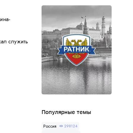
нина-
хал служить
Популярные темы
Россия
298124