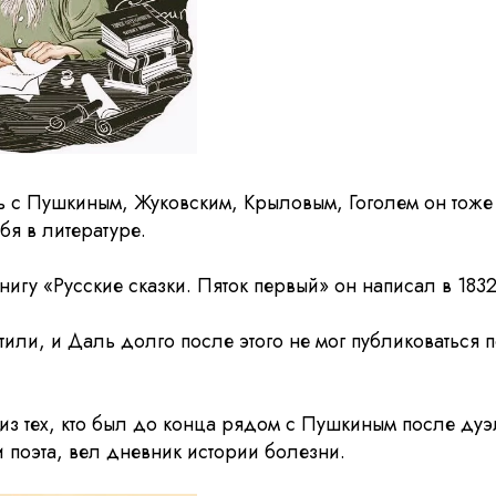
с Пушкиным, Жуковским, Крыловым, Гоголем он тож
бя в литературе.
игу «Русские сказки. Пяток первый» он написал в 1832
тили, и Даль долго после этого не мог публиковаться 
из тех, кто был до конца рядом с Пушкиным после дуэ
и поэта, вел дневник истории болезни.
46 Международн
фестиваль ВГИК: