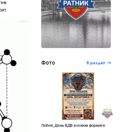
гие
ит.
Фото
В раздел
ый студенческий
Лобня, День ВДВ в новом формате
Амет-Хан
 120 лет Сергею