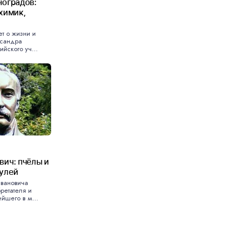
ноградов:
химик,
ет о жизни и
ксандра
ийского уч...
вич: пчёлы и
улей
Ивановича
ретателя и
йшего в м...