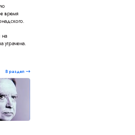
ую
е время
ернадского.
 на
а утрачена.
В раздел
8