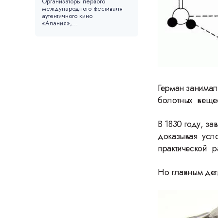
Организаторы первого
международного фестиваля
аутентичного кино
«Алания»,...
Герман занимал
болотных вещес
В 1830 году, з
доказывая усло
практической р
Но главным дет