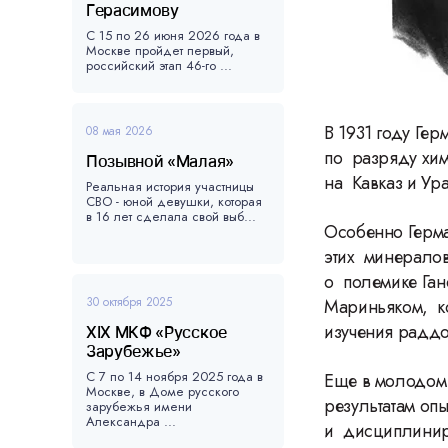
Герасимову
С 15 по 26 июня 2026 года в
Москве пройдет первый,
российский этап 46-го ...
В 1931 году Ге
08 мая 2026
по разряду хим
Позывной «Малая»
на Кавказ и Ур
Реальная история участницы
СВО - юной девушки, которая
в 16 лет сделала свой выб...
Особенно Герма
этих минералов
о полемике Га
30 октября 2025
Мариньяком, ко
изучения раддо
XIX МКФ «Русское
Зарубежье»
С 7 по 14 ноября 2025 года в
Еще в молодом 
Москве, в Доме русского
результатам оп
зарубежья имени
Александра ...
и дисциплинир