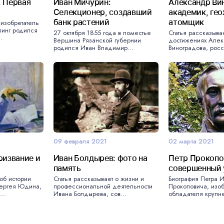
 Первая
Иван Мичурин:
Александр Ви
а
Селекционер, создавший
академик, гео
банк растений
атомщик
изобретатель
инг родился
27 октября 1855 года в поместье
Статья рассказыва
.
Вершина Рязанской губернии
достижениях Але
родился Иван Владимир...
Виноградова, росс
09 февраля 2021
02 марта 2021
ризвание и
Иван Болдырев: фото на
Петр Прокопо
память
совершенный 
об истории
Статья рассказывает о жизни и
Биография Петра 
Сергея Юдина,
профессиональной деятельности
Прокоповича, изоб
..
Ивана Болдырева, сов...
обладателя крупне