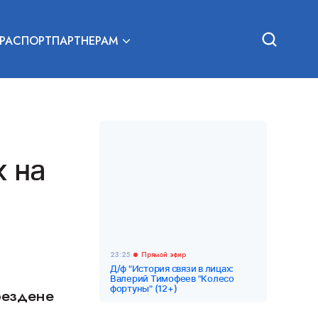
РА
СПОРТ
ПАРТНЕРАМ
к на
23:25
Прямой эфир
Д/ф "История связи в лицах:
Валерий Тимофеев "Колесо
фортуны" (12+)
рездене