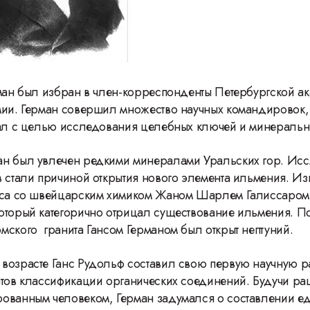
рман был избран в член-корреспонденты Петербургской а
ии. Герман совершил множество научных командировок, 
ал с целью исследования целебных ключей и минеральны
н был увлечен редкими минералами Уральских гор. Ис
 стали причиной открытия нового элемента ильмения. Изв
нса со швейцарским химиком Жаном Шарлем Галиссаром
торый категорично отрицал существование ильмения. П
мского гранита Гансом Германом был открыт нептуний.
возрасте Ганс Рудольф составил свою первую научную р
ытов классификации органических соединений. Будучи р
ованным человеком, Герман задумался о составлении е