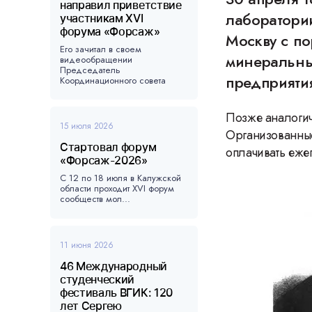
направил приветствие
лаборатори
участникам XVI
форума «Форсаж»
Москву с по
Его зачитал в своем
минеральных
видеообращении
Председатель
предприяти
Координационного совета
форума, ...
Позже аналогич
15 июля 2026
Организованные
Стартовал форум
оплачивать еже
«Форсаж-2026»
С 12 по 18 июля в Калужской
области проходит XVI форум
сообществ мол...
11 июня 2026
46 Международный
студенческий
фестиваль ВГИК: 120
лет Сергею