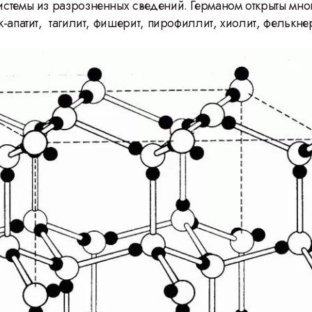
стемы из разрозненных сведений. Германом открыты мно
-апатит, тагилит, фишерит, пирофиллит, хиолит, фелькнер
46 Международн
фестиваль ВГИК: