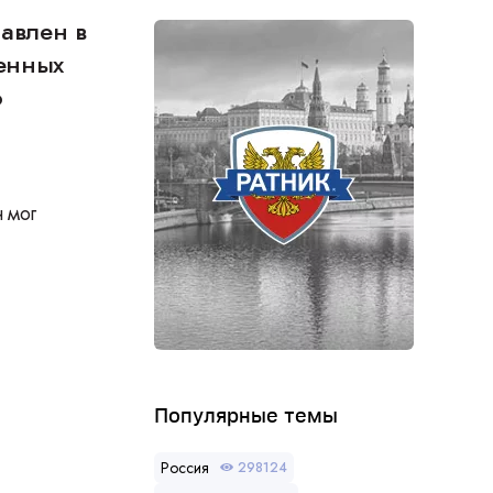
равлен в
венных
о
 мог
Популярные темы
Россия
298124