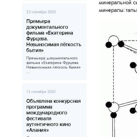
минеральной си
минералы: тальк
23 сентября 2025
Премьера
документального
фильма «Екатерина
Фурцева.
Невыносимая лёгкость
бытия»
Премьера документального
фильма «Екатерина Фурцева.
Невыносимая лёгкость бытия»
...
13 сентября 2025
Объявлена конкурсная
программа
международного
фестиваля
аутентичного кино
«Алания»