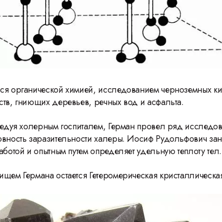
Герасимову
ся органической химией, исследованием черноземных ки
тв, гниющих деревьев, речных вод и асфальта.
аведуя холерным госпиталем, Герман провел ряд исследо
вность заразительности халеры. Иосиф Рудольфович зан
аботой и опытным путем определяет удельную теплоту тел
ищем Германа остается Гетеромерическая кристаллическая