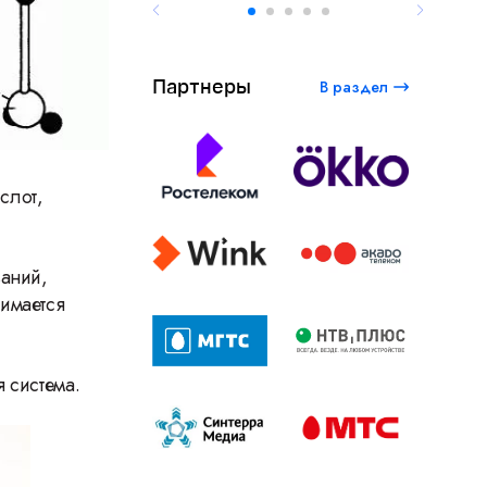
Партнеры
В раздел
слот,
ваний,
имается
.
 система.