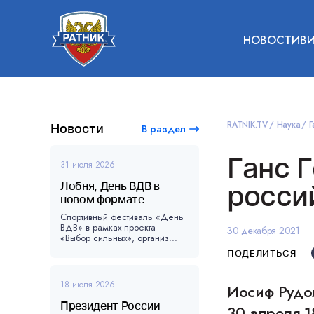
НОВОСТИ
В
RATNIK.TV
Наука
Г
Новости
В раздел
Ганс 
31 июля 2026
Лобня, День ВДВ в
росси
новом формате
Спортивный фестиваль «День
ВДВ» в рамках проекта
30 декабря 2021
«Выбор сильных», организ...
ПОДЕЛИТЬСЯ
18 июля 2026
Иосиф Рудо
Президент России
30 апреля 