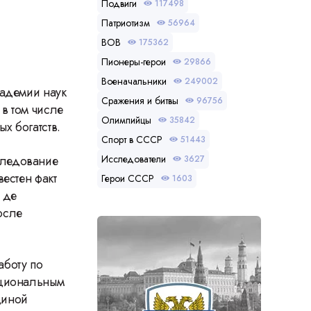
Подвиги
117498
Патриотизм
56964
ВОВ
175362
Пионеры-герои
29866
Военачальники
249002
кадемии наук
Сражения и битвы
96756
в том числе
Олимпийцы
35842
х богатств.
Спорт в СССР
51443
следование
Исследователи
3627
естен факт
Герои СССР
1603
 де
осле
аботу по
ациональным
диной