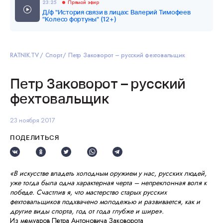
23:25
Прямой эфир
Д/ф "История связи в лицах: Валерий Тимофеев
"Колесо фортуны" (12+)
RATNIK.TV
Спорт
Петр Заковорот – русский фехтовальщик
Петр Заковорот – русский
фехтовальщик
23 ноября 2017
ПОДЕЛИТЬСЯ
«В искусстве владеть холодным оружием у нас, русских людей,
уже тогда была одна характерная черта – непреклонная воля к
победе. Счастлив я, что мастерство старых русских
фехтовальщиков подхвачено молодежью и развивается, как и
другие виды спорта, год от года глубже и шире».
Из мемуаров Петра Антоновича Заковорота