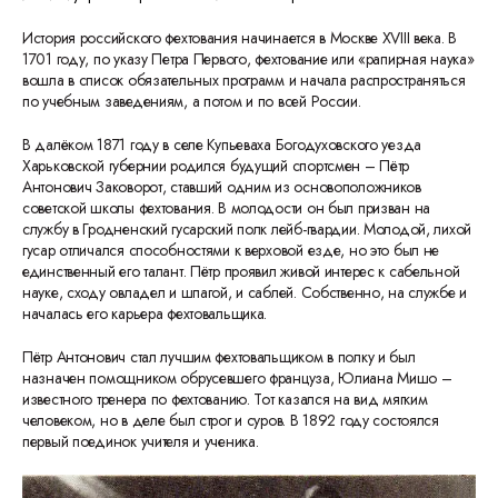
История российского фехтования начинается в Москве XVIII века. В
1701 году, по указу Петра Первого, фехтование или «рапирная наука»
вошла в список обязательных программ и начала распространяться
по учебным заведениям, а потом и по всей России.
В далёком 1871 году в селе Купьеваха Богодуховского уезда
Харьковской губернии родился будущий спортсмен – Пётр
Антонович Заковорот, ставший одним из основоположников
советской школы фехтования. В молодости он был призван на
службу в Гродненский гусарский полк лейб-гвардии. Молодой, лихой
гусар отличался способностями к верховой езде, но это был не
единственный его талант. Пётр проявил живой интерес к сабельной
науке, сходу овладел и шпагой, и саблей. Собственно, на службе и
началась его карьера фехтовальщика.
Пётр Антонович стал лучшим фехтовальщиком в полку и был
назначен помощником обрусевшего француза, Юлиана Мишо –
известного тренера по фехтованию. Тот казался на вид мягким
человеком, но в деле был строг и суров. В 1892 году состоялся
первый поединок учителя и ученика.