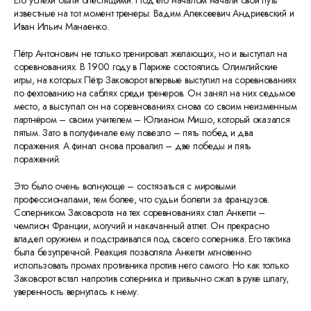
Его успехи были блестящими. Под его началом начали свой путь
известные на тот момент тренеры: Вадим Алексеевич Андриевский и
Иван Ильич Манаенко.
Пётр Антонович не только тренировал желающих, но и выступал на
соревнованиях. В 1900 году в Париже состоялись Олимпийские
игры, на которых Пётр Заковорот впервые выступил на соревнованиях
по фехтованию на саблях среди тренеров. Он занял на них седьмое
место, а выступал он на соревнованиях снова со своим неизменным
партнёром – своим учителем – Юлианом Мишо, который оказался
пятым. Зато в полуфинале ему повезло – пять побед и два
поражения. А финал снова провалил – две победы и пять
поражений.
Это было очень волнующе – состязаться с мировыми
профессионалами, тем более, что судьи болели за французов.
Соперником Заковорота на тех соревнованиях стал Анкетти –
чемпион Франции, могучий и накачанный атлет. Он прекрасно
владел оружием и подстраивался под своего соперника. Его тактика
была безупречной. Реакция позволяла Анкетти мгновенно
использовать промах противника против него самого. Но как только
Заковорот встал напротив соперника и привычно сжал в руке шпагу,
уверенность вернулась к нему.