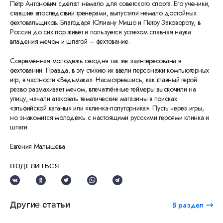
Пётр Антонович сделал немало для советского спорта. Его ученики,
ставшие впоследствии тренерами, выпустили немало достойных
фехтовальщиков. Благодаря Юлиану Мишо и Петру Заковороту, в
России до сих пор живёт и пользуется успехом славная наука
владения мечом и шпагой – фехтование.
Современная молодёжь сегодня так же заинтересована в
фехтовании. Правда, в эту стихию их ввели персонажи компьютерных
игр, в частности «Ведьмака». Насмотревшись, как главный герой
резво размахивает мечом, впечатлённые геймеры выскочили на
улицу, начали атаковать тематические магазины в поисках
«эльфийской катаны» или «клинка-полуторника». Пусть через игры,
но знакомится молодёжь с настоящими русскими героями клинка и
шпаги.
Евгения Малышева.
ПОДЕЛИТЬСЯ
Другие статьи
В раздел