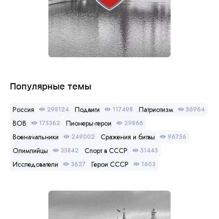
Популярные темы
Россия
Подвиги
Патриотизм
298124
117498
56964
ВОВ
Пионеры-герои
175362
29866
Военачальники
Сражения и битвы
249002
96756
Олимпийцы
Спорт в СССР
35842
51443
Исследователи
Герои СССР
3627
1603