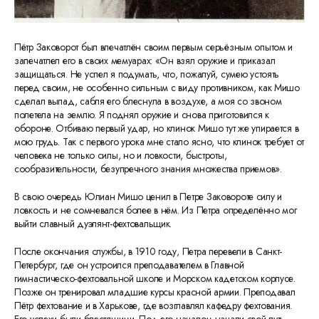
Пётр Заковорот был впечатлён своим первым серьёзным опытом и
запечатлел его в своих мемуарах: «Он взял оружие и приказал
защищаться. Не успел я подумать, что, пожалуй, сумею устоять
перед своим, не особенно сильным с виду противником, как Мишо
сделал выпад, сабля его блеснула в воздухе, а моя со звоном
полетела на землю. Я поднял оружие и снова приготовился к
обороне. Отбиваю первый удар, но клинок Мишо тут же упирается в
мою грудь. Так с первого урока мне стало ясно, что клинок требует от
человека не только силы, но и ловкости, быстроты,
сообразительности, безупречного знания множества приемов».
В свою очередь Юлиан Мишо ценил в Петре Заковороте силу и
ловкость и не сомневался более в нём. Из Петра определённо мог
выйти славный дуэлянт-фехтовальщик.
После окончания службы, в 1910 году, Петра перевели в Санкт-
Петербург, где он устроился преподавателем в Главной
гимнастическо-фехтовальной школе и Морском кадетском корпусе.
Позже он тренировал младшие курсы красной армии. Преподавал
Пётр фехтование и в Харькове, где возглавлял кафедру фехтования.