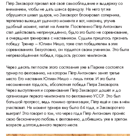
Пётр Заковорот призвал всё своё самообладание и выдержку со
вниманием, чтобы не дать шанса французу. На него тут же
обрушился шквал ударов, но Заковорот блокировал соперника,
терпеливо выжидал удачного момента и вот, наконец, улучив
удобный момент, напал на Анкетти. Постепенно Пётр Антонович
стал действовать непринуждённо, будто это было не соревнование,
а очередная тренировка с наставником. Судьям пришлось признать
победу. Тренер – Юлиан Мишо, тоже стал победителем в этих
соревнованиях. Безусловно, он гордился своим учеником. Это была
непревзойдённая победа, гордость русских чемпионов.
Через десять лет после этого состязания уже в Париже состоялся
турнир по фехтованию, на котором Пётр Антонович занял третье
место. Его наставник Юлиан Мишо – лишь пятое. И это была
несомненная гордость, абсолютная победа Петра Заковорота.
Через выступления и соревнования Пётр Заковорот дошёл и до
организации первого чемпионата по фехтованию УССР. Это был
большой прогресс, ведь помимо организации, Пётр ещё и сам в нём
участвовал. На момент турнира ему было 64 года, и Заковорот его
выиграл! Это говорит о том, что через года Пётр Антонович пронёс
свою бесконечную любовь к фехтованию, добившись уже в зрелом
возрасте долгожданного первого места.