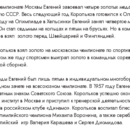
 чемпионате Москвы Евгений завоевал четыре золотых ме
ую СССР. Весь следующий год Корольков готовился к О
оду на Олимпиаде в Хельсинки Евгений занял четвертое м
 Он стал седьмым на кольцах и пятым на брусьях. Но в к
ков взял золото перед Швейцарией и Финляндией.
рольков взял золото на московском чемпионате по спорти
этом же году спортсмен выиграл золото в командных соре
кой сборной.
ды Евгений был лишь пятым в индивидуальном многобо
дном зачете на всесоюзном чемпионате. В 1957 году Евге
тным знаком Советского Союза. Корольков успешно ок
институт в Москве и приступил к тренерской деятельности
в российском клубе «Динамо». Корольков воспитал бле
лимпийского чемпиона Михаила Воронина, а также сере
пийский игр Валерия Карашева и Сергея Диомидова.
46 Международн
фестиваль ВГИК: