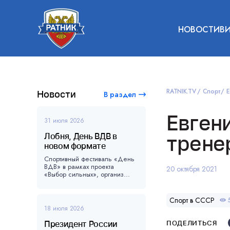
НОВОСТИ
В
RATNIK.TV
Спорт
Е
Новости
В раздел
Евген
31 июля 2026
Лобня, День ВДВ в
трене
новом формате
Спортивный фестиваль «День
ВДВ» в рамках проекта
20 октября 2021
«Выбор сильных», организ...
Спорт в СССР
18 июля 2026
Президент России
ПОДЕЛИТЬСЯ