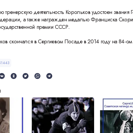
ю тренерскую деятельность Корольков удостоен звания 
дерации, а также награжден медалью Франциска Скори
осударственной премии СССР.
ков скончался в Сергиевом Посаде в 2014 году на 84-ом
51443
и