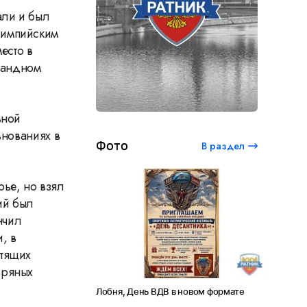
дали и был
лимпийским
есто в
омандном
вной
внованиях в
Фото
В раздел
рье, но взял
ний был
ончил
, в
стящих
бряных
ый студенческий
Лобня, День ВДВ в новом формате
Амет-Хан
 120 лет Сергею