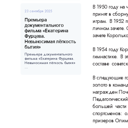
В 1950 году на
23 сентября 2025
принят в сборн
Премьера
играм. В 1952 г
документального
личном зачете.
фильма «Екатерина
зачете Король
Фурцева.
Невыносимая лёгкость
бытия»
В 1954 году Ко
Премьера документального
гимнастике. В 
фильма «Екатерина Фурцева.
Невыносимая лёгкость бытия»
составе советс
...
В следующие го
золото в коман
награжден Поче
Педагогический 
большей части 
спортсменов: о
призеров Олим