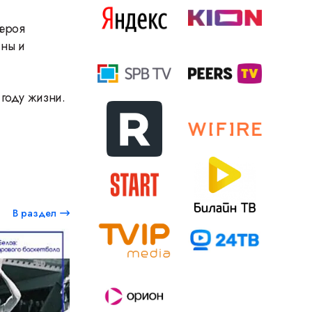
Героя
ны и
 году жизни.
В раздел