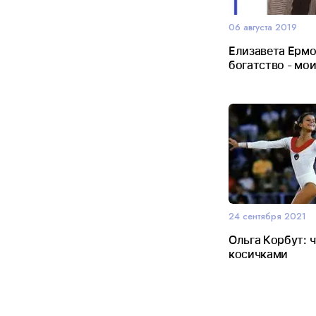
06 августа 2019
Елизавета Ермо
богатство - мо
24 сентября 2021
Ольга Корбут: ч
косичками