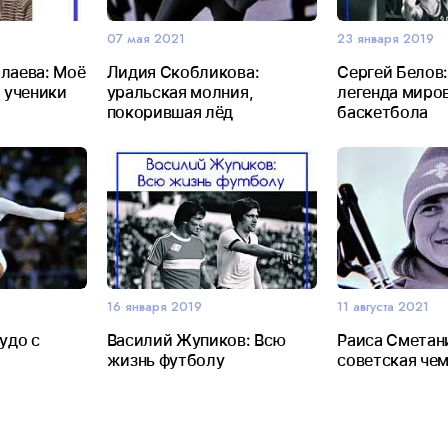
07 мая 2021
23 января 2019
лаева: Моё
Лидия Скобликова:
Сергей Белов
и ученики
уральская молния,
легенда миро
покорившая лёд
баскетбола
16 января 2019
11 августа 2021
удо с
Василий Жупиков: Всю
Раиса Сметан
жизнь футболу
советская че