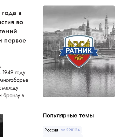
 года в
стия во
гений
и первое
,
 1949 году
 многоборье
ях между
и бронзу в
Популярные темы
Россия
298124