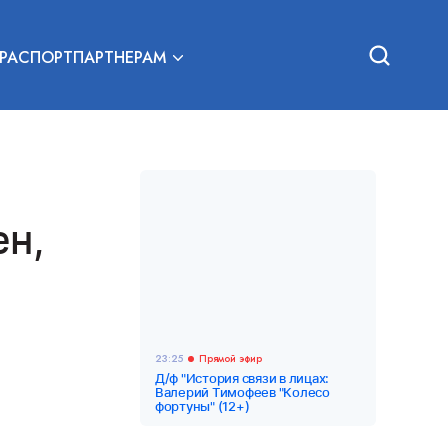
РА
СПОРТ
ПАРТНЕРАМ
ен,
23:25
Прямой эфир
Д/ф "История связи в лицах:
Валерий Тимофеев "Колесо
фортуны" (12+)