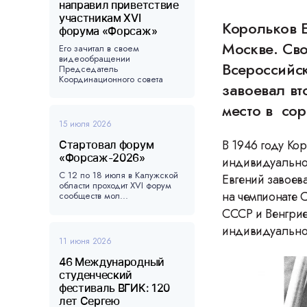
направил приветствие
участникам XVI
Корольков Е
форума «Форсаж»
Москве. Сво
Его зачитал в своем
видеообращении
Всероссийс
Председатель
Координационного совета
завоевал в
форума, ...
место в со
15 июля 2026
В 1946 году Кор
Стартовал форум
«Форсаж-2026»
индивидуальное
С 12 по 18 июля в Калужской
Евгений завоев
области проходит XVI форум
на чемпионате 
сообществ мол...
СССР и Венгрие
индивидуальном
11 июня 2026
46 Международный
студенческий
фестиваль ВГИК: 120
лет Сергею