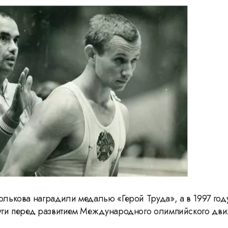
Герасимову
ролькова наградили медалью «Герой Труда», а в 1997 год
уги перед развитием Международного олимпийского дв