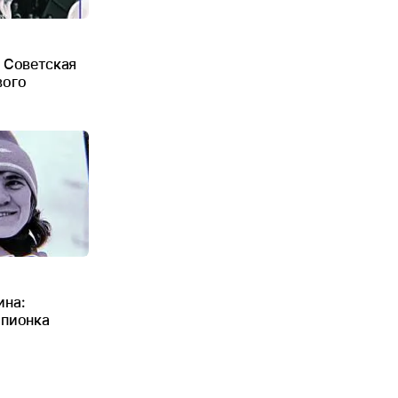
: Советская
вого
ина:
мпионка