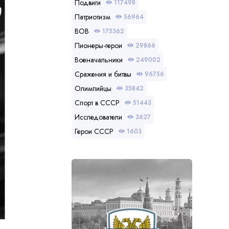
Подвиги
117498
Патриотизм
56964
ВОВ
175362
Пионеры-герои
29866
Военачальники
249002
Сражения и битвы
96756
Олимпийцы
35842
Спорт в СССР
51443
Исследователи
3627
Герои СССР
1603